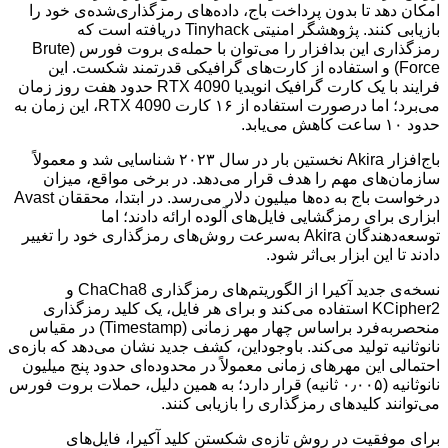
امکان دهد تا بدون پرداخت باج، داده‌های رمزگذاری‌شده‌ی خود را
بازیابی کنند. پژوهشگر امنیتی Tinyhack دریافته است که
رمزگذاری این بدافزار را می‌توان با حمله‌ی بروت فورس (Brute
Force) و استفاده از کارت‌های گرافیکی قدرتمند شکست. این
فرایند با یک کارت گرافیک انویدیا RTX 4090 حدود هفت روز زمان
می‌برد؛ اما درصورت استفاده از ۱۶ کارت RTX 4090، این زمان به
حدود ۱۰ ساعت کاهش می‌یابد.
باج‌افزار Akira نخستین بار در سال ۲۰۲۳ شناسایی شد و معمولاً
سازمان‌های مهم را هدف قرار می‌دهد. در برخی مواقع، میزان
درخواست باج به ده‌ها میلیون دلار می‌رسد. در ابتدا، محققان Avast
ابزاری برای رمزگشایی فایل‌های آلوده ارائه دادند؛ اما
توسعه‌دهندگان Akira به‌سرعت روش‌های رمزگذاری خود را تغییر
دادند تا این ابزار بی‌اثر شود.
نسخه‌ی جدید آکیرا از الگوریتم‌های رمزگذاری ChaCha8 و
KCipher2 استفاده می‌کند و برای هر فایل، یک کلید رمزگذاری
منحصربه‌فرد براساس چهار مهر زمانی (Timestamp) در مقیاس
نانوثانیه تولید می‌کند. باوجوداین، کشف جدید نشان می‌دهد که بازه‌ی
احتمالی این مهرهای زمانی معمولاً در محدوده‌ای حدود پنج میلیون
نانوثانیه (۰٫۰۰۵ ثانیه) قرار دارد؛ به همین دلیل، حملات بروت فورس
می‌توانند کلیدهای رمزگذاری را بازیابی کنند.
برای موفقیت در روش تازه‌‌ی شکستن کلید آکیرا، فایل‌های