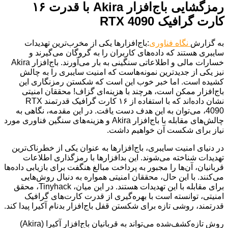
رمزگشایی باج‌افزار Akira با قدرت ۱۶
کارت گرافیک RTX 4090
به گزارش
نگاه فناوری
:باج‌افزارها یکی از مخرب‌ترین تهدیدات
سایبری هستند که داده‌های کاربران را به گروگان می‌گیرند و
خسارات مالی و اطلاعاتی سنگینی به بار می‌آورند. باج‌افزار Akira
نیز یکی از جدیدترین نمونه‌هاست که امنیت سایبری را به چالش
کشیده است. اما خبر خوب این است که شکستن رمزنگاری این
باج‌افزار ممکن است، هرچند با هزینه‌ای گزاف! محققان امنیتی
نشان داده‌اند که با استفاده از ۱۶ کارت گرافیک قدرتمند RTX
4090، می‌توان به این هدف دست یافت. در این مقدمه، نگاهی به
چالش‌های مقابله با باج‌افزار Akira و هزینه‌های سنگین فناوری مورد
نیاز برای شکست آن خواهیم داشت.
در دنیای امنیت سایبری، باج‌افزارها به عنوان یکی از خطرناک‌ترین
تهدیدات شناخته می‌شوند. این بدافزارها با رمزگذاری اطلاعات
قربانیان، آن‌ها را مجبور به پرداخت مبالغ هنگفت برای بازیابی داده‌ها
می‌کنند. با این حال، محققان امنیتی همواره به دنبال روش‌هایی
برای مقابله با این تهدیدات هستند. در این میان، Tinyhack، محقق
امنیتی، توانسته است با بهره‌گیری از قدرت کارت‌های گرافیک‌
قدرتمند، روشی تازه برای شکستن قفل باج‌افزار بدنام آکیرا پیدا کند.
روش تازه‌کشف‌شده می‌تواند به قربانیان باج‌افزار آکیرا (Akira)