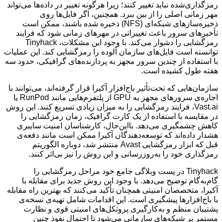
رمزگذاری‌شده نباید تغییر کنند؛ زیرا هرگونه تغییر در داده‌ها می‌تواند
مهر زمانی اصلی را از بین ببرد. همچنین، اگر فایل‌ها روی
ذخیره‌سازهای شبکه‌ای (NFS) ذخیره شده باشند، ممکن است
تأخیرهای سرور باعث تغییراتی در مهرهای زمانی شود که فرایند
رمزگشایی را دشوار می‌کند. با وجود این مشکلات، Tinyhack
توانسته است فایل‌های سازمان آلوده را رمزگشایی کند. این عملیات
با استفاده از چندین سرور مجهز به پردازنده‌های گرافیکی، حدود سه
هفته طول کشیده است.
سازمان‌هایی که تحت‌تأثیر باج‌افزار آکیرا قرار گرفته‌اند، می‌توانند با
اجاره‌ی سرورهای مجهز به GPU از پلتفرم‌هایی مانند RunPod یا
Vast.ai، فرایند رمزگشایی را به میزان زیادی تسریع کنند. این روش
در مقایسه با استفاده از یک کارت گرافیک، زمان رمزگشایی را
کاهش چشمگیری می‌دهد. بااین‌حال، کارشناسان امنیت سایبری
هشدار داده‌اند که توسعه‌دهندگان آکیرا ممکن است مانند دفعه‌ی
قبل که ابزار رمزگشایی Avast منتشر شد، دوباره الگوریتم
رمزگذاری خود را به‌روزرسانی و این روش را نیز بی‌اثر کنند.
Tinyhack در پست وبلاگی جامع خود مراحل رمزگشایی را
گام‌به‌گام توضیح می‌دهد. با وجود این روش جدید برای مقابله با
آکیرا، متخصصان امنیتی همچنان تأکید می‌‌کنند که بهترین راه مقابله
با باج‌افزارها پیشگیری است. این اقدامات شامل تهیه‌ی نسخه‌ی
پشتیبان منظم و به‌کارگیری پروتکل‌های امنیتی قوی و نظارت
مستمر بر شبکه‌های سازمانی می‌شود تا احتمال نفوذ چنین