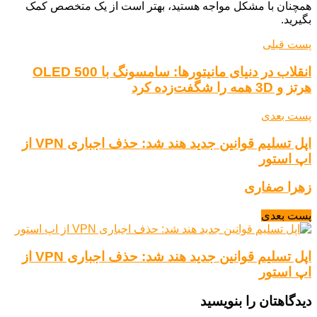
همچنان با مشکل مواجه هستید، بهتر است از یک متخصص کمک
بگیرید.
پست قبلی
انقلاب در دنیای مانیتورها: سامسونگ با OLED 500
هرتز و 3D همه را شگفت‌زده کرد
پست بعدی
اپل تسلیم قوانین جدید هند شد: حذف اجباری VPN از
اپ استور
زهرا صفاری
پست بعدی
اپل تسلیم قوانین جدید هند شد: حذف اجباری VPN از
اپ استور
دیدگاهتان را بنویسید