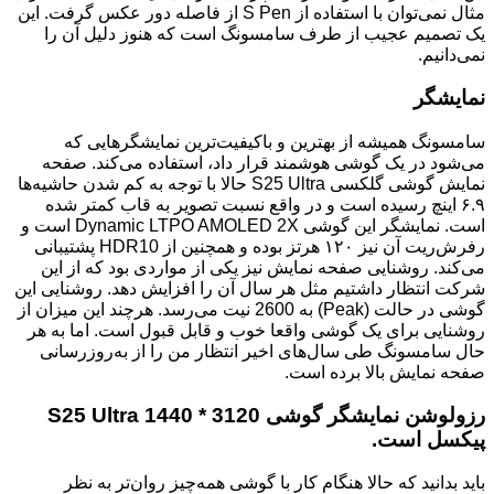
مثال نمی‌توان با استفاده از S Pen از فاصله دور عکس گرفت. این
یک تصمیم عجیب از طرف سامسونگ است که هنوز دلیل آن را
نمی‌دانیم.
نمایشگر
سامسونگ همیشه از بهترین و باکیفیت‌ترین نمایشگرهایی که
می‌شود در یک گوشی هوشمند قرار داد، استفاده می‌کند. صفحه
نمایش گوشی گلکسی S25 Ultra حالا با توجه به کم شدن حاشیه‌ها
۶.۹ اینچ رسیده است و در واقع نسبت تصویر به قاب کمتر شده
است. نمایشگر این گوشی Dynamic LTPO AMOLED 2X است و
رفرش‌ریت آن نیز ۱۲۰ هرتز بوده و همچنین از HDR10 پشتیبانی
می‌کند. روشنایی صفحه نمایش نیز یکی از مواردی بود که از این
شرکت انتظار داشتیم مثل هر سال آن را افزایش دهد. روشنایی این
گوشی در حالت (Peak) به 2600 نیت می‌رسد. هرچند این میزان از
روشنایی برای یک گوشی واقعا خوب و قابل قبول است. اما به هر
حال سامسونگ طی سال‌های اخیر انتظار من را از به‌روزرسانی
صفحه نمایش بالا برده است.
رزولوشن نمایشگر گوشی S25 Ultra 1440 * 3120
پیکسل است.
باید بدانید که حالا هنگام کار با گوشی همه‌چیز روان‌تر به نظر