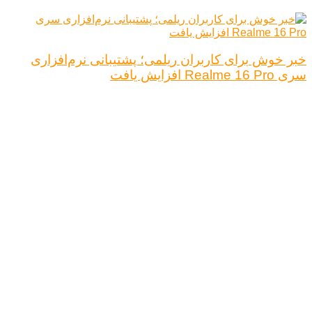
خبر خوش برای کاربران ریلمی؛ پشتیبانی نرم‌افزاری
سری Realme 16 Pro افزایش یافت
درباره ما
تبلیغات
قوانین و مقررات
تماس با ما
کلیه حقوق محفوظ است.
نتیجه ای وجود ندارد
مشاهده همه نتیجه ها
خانه
اخبار فناوری
اخبار خودرو
علم و دانش
اقتصاد دیجیتال