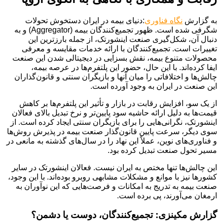
به گزارش
نگاه فناوری
:دنیای بیمه در ایران دستخوش تحولات
شگرفی شده است. ظهور تجمیع‌کنندگان بیمه (Aggregator) و به
دنبال آن، شکل‌گیری صنعت اینشورتک، از جمله بارزترین این
تغییرات است. تجمیع‌کنندگان با ارائه خدمات مقایسه و معرفی
محصولات متنوع بیمه، نقش بسزایی در دیجیتالی شدن این صنعت
ایفا کرده‌اند. با این حال، حضور این پلتفرم‌ها در عرصه بیمه،
چالش‌ها و اختلافاتی را میان آنها و بازیگران سنتی و قانون‌گذاران
این صنعت در ایران به وجود آورده است.
از یک سو، افزایش رقابت در بازار و تأثیر این پلتفرم‌ها بر کاهش
قیمت‌ها به دلیل ارائه حاشیه سود پایین‌تر و نرخ تبدیل بالای فعالان
اینشورتک، نگرانی‌هایی را برای بازیگران سنتی ایجاد کرده است. از
سوی دیگر، سرعت پایین قانون‌گذار صنعت بیمه در پذیرش روش‌ها
و فناوری‌های نوین، عملاً این نهاد را در سال‌های گذشته به مانعی در
مسیر تحول صنعت تبدیل کرده بود.
این چالش‌ها تنها مختص به ایران نیست. فعالان اینشورتک در سایر
کشورها نیز با موانع و مشکلات مشابهی روبرو بوده‌اند. با این وجود،
صنعت بیمه به تدریج به امکانات و فرصت‌هایی که این نوآوران به
ارمغان می‌آورند، پی برده است.
گزارش مکینزی: تجمیع‌کنندگان، دوست یا دشمن؟