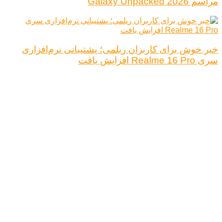
مراسم Galaxy Unpacked 2026
خبر خوش برای کاربران ریلمی؛ پشتیبانی نرم‌افزاری
سری Realme 16 Pro افزایش یافت
درباره ما
تبلیغات
قوانین و مقررات
تماس با ما
کلیه حقوق محفوظ است.
نتیجه ای وجود ندارد
مشاهده همه نتیجه ها
خانه
اخبار فناوری
اخبار خودرو
علم و دانش
اقتصاد دیجیتال