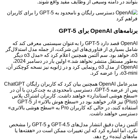
بتوانند در دامنه وسیعی از وظایف مفید واقع شوند.
برنامه‌های OpenAI برای GPT-5
OpenAI قصد دارد GPT-5 را به‌عنوان سیستمی معرفی کند که
شامل بسیاری از فناوری‌های این شرکت، از جمله مدل استدلال‌گر
o3، خواهد بود. سم آلتمن همچنین اعلام کرد که «مدل o3 دیگر
به‌طور مستقل منتشر نخواهد شد.» اولین بار در دسامبر 2024،
OpenAI از مدل o3 رونمایی کرد و در ژانویه نیز نسخه کوچکتر آن،
o3-mini، را عرضه کرد.
مدیرعامل OpenAI همچنین بیان کرد که کاربران رایگان ChatGPT
پس از عرضه GPT-5، دسترسی نامحدودی به چت‌کردن با آن در
«سطح هوشی استاندارد» خواهند داشت. کاربران اشتراک پلاس
(Plus) نیز قادر خواهند بود در «سطح هوش بالاتر» از GPT-5
استفاده کنند، در حالی که کاربران Pro به «سطح هوشی بالاتری»
دسترسی خواهند داشت.
آلتمن زمان دقیق انتشار مدل‌های GPT-4.5 و GPT-5 را مشخص
نکرد، اما اشاره کرد که این تغییرات ممکن است در «هفته‌ها یا
ماه‌های آینده» رخ دهد.