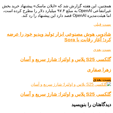
همچنین، این هفته گزارش شد که «ایلان ماسک» پیشنهاد خرید بخش
غیرانتفاعی OpenAI به مبلغ ۹۷.۴ میلیارد دلار را مطرح کرده است،
اما هیئت‌مدیره OpenAI قصد دارد این پیشنهاد را رد کند.
پست قبلی
شادوبی هوش مصنوعی ابزار تولید ویدیو خود را عرضه
کرد؛ آغاز رقابت با Sora
پست بعدی
گلکسی S25 پلاس و اولترا: شارژ سریع و آسان
زهرا صفاری
پست بعدی
گلکسی S25 پلاس و اولترا: شارژ سریع و آسان
دیدگاهتان را بنویسید