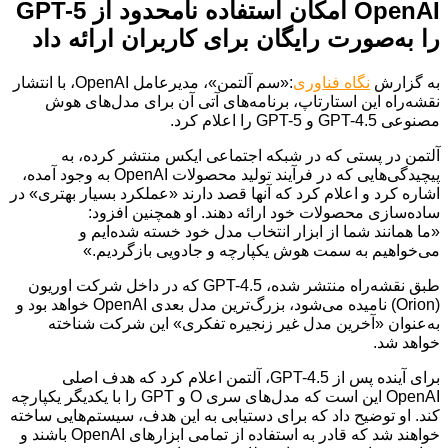
OpenAI امکان استفاده نامحدود از GPT-5
را به‌صورت رایگان برای کاربران ارائه داد
به گزارش
نگاه فناوری
:«سم آلتمن»، مدیرعامل OpenAI، با انتشار
نقشه‌راه این استارتاپ، برنامه‌های آتی آن برای مدل‌های هوش
مصنوعی GPT-4.5 و GPT-5 را اعلام کرد.
آلتمن در پستی که در شبکه اجتماعی ایکس منتشر کرده، به
پیچیدگی‌هایی که در فرآیند تولید محصولات OpenAI به وجود آمده،
اشاره کرد و اعلام کرد که آنها قصد دارند «عملکرد بسیار بهتری» در
ساده‌سازی محصولات خود ارائه دهند. او همچنین افزود:
«ما همانند شما از ابزار انتخاب مدل خود خسته شده‌ایم و
می‌خواهیم به سمت هوش یکپارچه و جادویی بازگردیم.»
طبق نقشه‌راه منتشر شده، GPT-4.5 که در داخل شرکت اوریون
(Orion) نامیده می‌شود، بزرگ‌ترین مدل بعدی OpenAI خواهد بود و
به‌عنوان «آخرین مدل غیر زنجیره تفکری» این شرکت شناخته
خواهد شد.
برای آینده پس از GPT-4.5، آلتمن اعلام کرد که هدف اصلی
OpenAI این است که مدل‌های سری O و GPT را با یکدیگر یکپارچه
کند. او توضیح داد که برای دستیابی به این هدف، سیستم‌هایی ساخته
خواهند شد که قادر به استفاده از تمامی ابزارهای OpenAI باشند و