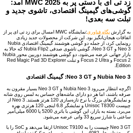
زد تی ای با دستی پر به MWC 2025 آمد:
گوشی‌های گیمینگ اقتصادی، تاشوی جدید و
تبلت سه بعدی!
به گزارش
نگاه فناوری
:نمایشگاه MWC امسال برای زد تی ای پر از
اتفاقات هیجان‌انگیز بود. این شرکت از محصولات جدید زیادی
رونمایی کرد، از جمله دو گوشی هوشمند گیمینگ اقتصادی Nubia
Neo 3 و Neo 3 GT، گوشی تاشوی صدفی Nubia Flip2 که حالا به
بازار جهانی عرضه می‌شود، دو گوشی هوشمند دوربین محور Nubia
Focus 2 و Focus 2 Ultra و تبلت Red Magic Pad 3D Explorer
Edition.
Nubia Neo 3 و Neo 3 GT: گیمینگ اقتصادی
اگرچه انتظار می‌رود Nubia Neo 3 و Neo 3 GT بسیار مقرون به
صرفه باشند، اما هر دو دارای ماشه‌های حساس به لمس روی شانه
و نمایشگرهای بزرگ با نرخ تازه‌سازی 120 هرتز هستند. Neo 3 از
چیپست Unisoc T8300 و نمایشگر 6.8 اینچی 120 هرتزی بهره
می‌برد. بسته به بازار، این گوشی با باتری 5200 یا 6000 میلی‌آمپر
ساعتی با شارژ سریع 33 واتی عرضه می‌شود.
Neo 3 GT چیپست را به Unisoc T9100 ارتقا می‌دهد و SoC را با
یک محفظه بخار 4082 میلی‌متر مربعی برای خنک‌کننده اضافی