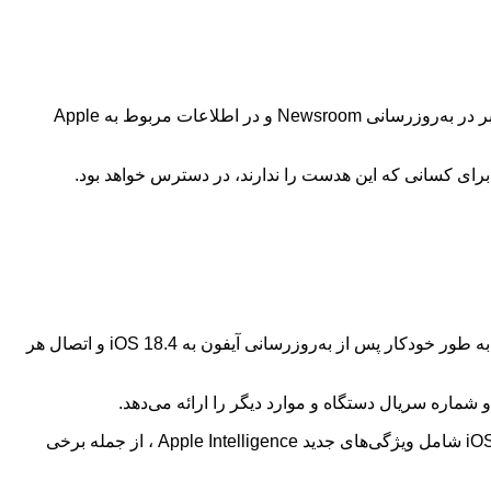
:اپل به تازگی اعلام کرده است که نسخه جدید سیستم عامل آیفون، iOS 18.4، در ماه آوریل منتشر خواهد شد. این خبر در به‌روزرسانی Newsroom و در اطلاعات مربوط به Apple
اپلیکیشن Apple Vision Pro برای آیفون با iOS 18.4 در دسترس خواهد بود و می‌توان آن را از App Store دانلود کرد. همچنین، این اپلیکیشن به طور خودکار پس از به‌روزرسانی آیفون به iOS 18.4 و اتصال هر
نکته جالب توجه این است که اپل به ندرت تاریخ انتشار به‌روزرسانی‌های نرم‌افزاری را از قبل اعلام می‌کند. بنابراین، انتظار می‌رود که iOS 18.4 شامل ویژگی‌های جدید Apple Intelligence ، از جمله برخی