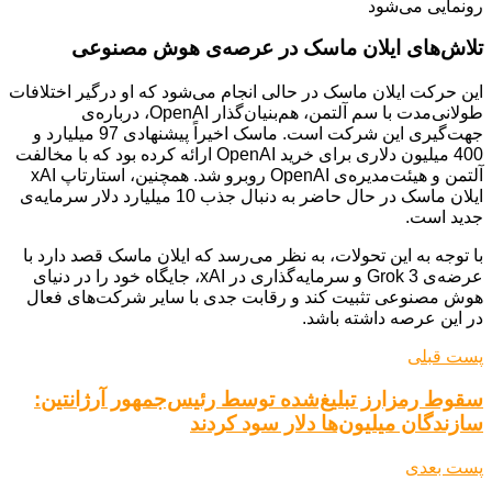
تلاش‌های ایلان ماسک در عرصه‌ی هوش مصنوعی
این حرکت ایلان ماسک در حالی انجام می‌شود که او درگیر اختلافات
طولانی‌مدت با سم آلتمن، هم‌بنیان‌گذار OpenAI، درباره‌ی
جهت‌گیری این شرکت است. ماسک اخیراً پیشنهادی 97 میلیارد و
400 میلیون دلاری برای خرید OpenAI ارائه کرده بود که با مخالفت
آلتمن و هیئت‌مدیره‌ی OpenAI روبرو شد. همچنین، استارتاپ xAI
ایلان ماسک در حال حاضر به دنبال جذب 10 میلیارد دلار سرمایه‌ی
جدید است.
با توجه به این تحولات، به نظر می‌رسد که ایلان ماسک قصد دارد با
عرضه‌ی Grok 3 و سرمایه‌گذاری در xAI، جایگاه خود را در دنیای
هوش مصنوعی تثبیت کند و رقابت جدی با سایر شرکت‌های فعال
در این عرصه داشته باشد.
پست قبلی
سقوط رمزارز تبلیغ‌شده توسط رئیس‌جمهور آرژانتین:
سازندگان میلیون‌ها دلار سود کردند
پست بعدی