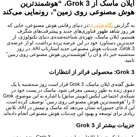
ایلان ماسک از Grok 3، “هوشمندترین
هوش مصنوعی روی زمین”، رونمایی می‌کند
به گزارش
نگاه فناوری
:در دنیای رقابتی هوش مصنوعی، جایی که
هر روز شاهد ظهور فناوری‌های جدید و پیشرفت‌های شگرف
هستیم، ایلان ماسک، چهره‌ی شناخته‌شده‌ی دنیای تکنولوژی، از
جدیدترین دستاورد خود در این عرصه پرده برداشت. او از عرضه‌ی
Grok 3، چت‌بات هوش مصنوعی جدید استارتاپ xAI، در روز
سه‌شنبه خبر داد و آن را “هوشمندترین هوش مصنوعی روی زمین”
نامید.
Grok 3: محصولی فراتر از انتظارات
طبق گفته‌ی ایلان ماسک، Grok 3 قرار است روز سه‌شنبه با یک
دموی زنده به طور رسمی معرفی شود. ماسک در پست خود در
شبکه‌ی اجتماعی ایکس (توییتر سابق) با اشاره به این موضوع، Grok
3 را “هوشمندترین هوش مصنوعی روی زمین” توصیف کرده است.
این ادعای جسورانه نشان می‌دهد که ماسک و تیمش در xAI، تلاش
زیادی برای توسعه و بهبود این چت‌بات هوش مصنوعی انجام داده‌اند.
جزییات بیشتر از Grok 3