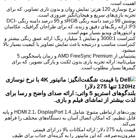
اهمیت است.
نرخ نوسازی 120 هرتز: نمایش روان و بدون تاری تصاویر، که برای
تجربه بازی‌های سریع و هیجان‌انگیز ضروری است.
پوشش 99 درصد دامنه رنگی sRGB و 95 درصد دامنه رنگی DCI-
P3: ارائه رنگ‌های دقیق و زنده، که برای طراحان گرافیک، عکاسان
و ادیتورهای ویدیو بسیار مهم است.
کنتراست 3000:1 و نمایش 1 میلیارد رنگ: ارائه عمق رنگی بیشتر و
کنتراست مناسب و درنتیجه باعث نمایش تصاویر با کیفیت بسیار بالا
میشود.
پشتیبانی از AMD FreeSync Premium و زمان پاسخگویی 5
میلی‌ثانیه: ارائه تجربه بازی بدون لکنت و پارگی تصویر، که برای
گیمرها بسیار مطلوب است.
بلندگوهای استریو 5 واتی: ارائه صدای واضح و رسا برای
لذت بیشتر از تماشای فیلم و بازی.
پورت‌های ارتباطی متنوع: شامل HDMI 2.1، DisplayPort 1.4 و پایه
قابل تنظیم، که امکان اتصال آسان به دستگاه‌های مختلف را فراهم
می‌کند.
قیمت پایه 275 دلار: ارائه امکانات بالا در ازای قیمتی
مقرون‌به‌صرفه، که این مانیتور را به گزینه‌ای جذاب برای طیف