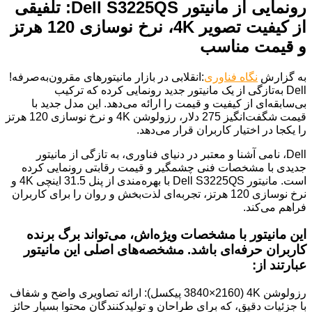
رونمایی از مانیتور Dell S3225QS: تلفیقی
از کیفیت تصویر 4K، نرخ نوسازی 120 هرتز
و قیمت مناسب
به گزارش
نگاه فناوری
:انقلابی در بازار مانیتورهای مقرون‌به‌صرفه!
Dell به‌تازگی از یک مانیتور جدید رونمایی کرده که ترکیب
بی‌سابقه‌ای از کیفیت و قیمت را ارائه می‌دهد. این مدل جدید با
قیمت شگفت‌انگیز 275 دلار، رزولوشن 4K و نرخ نوسازی 120 هرتز
را یکجا در اختیار کاربران قرار می‌دهد.
Dell، نامی آشنا و معتبر در دنیای فناوری، به تازگی از مانیتور
جدیدی با مشخصات فنی چشمگیر و قیمت رقابتی رونمایی کرده
است. مانیتور Dell S3225QS با بهره‌مندی از پنل 31.5 اینچی 4K و
نرخ نوسازی 120 هرتز، تجربه‌ای لذت‌بخش و روان را برای کاربران
فراهم می‌کند.
این مانیتور با مشخصات ویژه‌اش، می‌تواند برگ برنده
کاربران حرفه‌ای باشد. مشخصه‌های اصلی این مانیتور
عبارتند از:
رزولوشن 4K (3840×2160 پیکسل): ارائه تصاویری واضح و شفاف
با جزئیات دقیق، که برای طراحان و تولیدکنندگان محتوا بسیار حائز