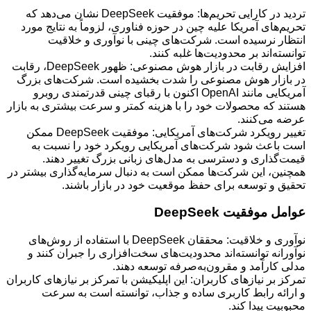
تردید در کارایی تحریم‌ها: موفقیت DeepSeek نشان می‌دهد که
تحریم‌های آمریکا علیه چین در حوزه فناوری، لزوماً به نتایج مورد
انتظار نرسیده است. شرکت‌های چینی با نوآوری و خلاقیت
توانسته‌اند بر محدودیت‌ها غلبه کنند.
افزایش رقابت در بازار هوش مصنوعی: ظهور DeepSeek، رقابت
در بازار هوش مصنوعی را شدت بخشیده است. شرکت‌های بزرگ
آمریکایی مانند OpenAI اکنون با رقبای چینی قدرتمندی روبرو
هستند که محصولات خود را با هزینه کمتر و سرعت بیشتری به بازار
عرضه می‌کنند.
تغییر رویکرد شرکت‌های آمریکایی: موفقیت DeepSeek ممکن
است باعث شود شرکت‌های آمریکایی رویکرد خود را نسبت به
قیمت‌گذاری و دسترسی به مدل‌های زبانی بزرگ تغییر دهند.
همچنین، این شرکت‌ها ممکن است به دنبال سرمایه‌گذاری بیشتر در
تحقیق و توسعه برای حفظ موقعیت خود در بازار باشند.
عوامل موفقیت DeepSeek
نوآوری و خلاقیت: محققان DeepSeek با استفاده از روش‌های
نوآورانه توانسته‌اند محدودیت‌های سخت‌افزاری را جبران کنند و
مدلی کارآمد و مقرون‌به‌صرفه توسعه دهند.
تمرکز بر نیازهای کاربران: این اپلیکیشن با تمرکز بر نیازهای کاربران
و ارائه رابط کاربری ساده و جذاب، توانسته است به سرعت
محبوبیت پیدا کند.