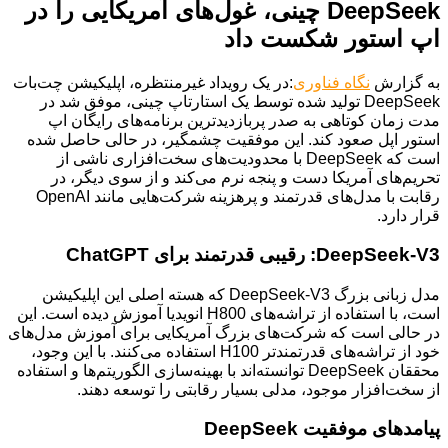
DeepSeek چینی، غول‌های آمریکایی را در
اپ استور شکست داد
به گزارش
نگاه فناوری
:در یک رویداد غیرمنتظره، اپلیکیشن چت‌بات
DeepSeek تولید شده توسط یک استارتاپ چینی، موفق شد در
مدت زمان کوتاهی به صدر پربازدیدترین برنامه‌های رایگان اپ
استور اپل صعود کند. این موفقیت چشمگیر، در حالی حاصل شده
است که DeepSeek با محدودیت‌های سخت‌افزاری ناشی از
تحریم‌های آمریکا دست و پنجه نرم می‌کند و از سوی دیگر، در
رقابت با مدل‌های قدرتمند و پرهزینه شرکت‌هایی مانند OpenAI
قرار دارد.
DeepSeek-V3: رقیبی قدرتمند برای ChatGPT
مدل زبانی بزرگ DeepSeek-V3 که هسته اصلی این اپلیکیشن
است، با استفاده از تراشه‌های H800 انویدیا آموزش دیده است. این
در حالی است که شرکت‌های بزرگ آمریکایی برای آموزش مدل‌های
خود از تراشه‌های قدرتمندتر H100 استفاده می‌کنند. با این وجود،
محققان DeepSeek توانسته‌اند با بهینه‌سازی الگوریتم‌ها و استفاده
از سخت‌افزار موجود، مدلی بسیار رقابتی را توسعه دهند.
پیامدهای موفقیت DeepSeek