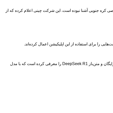
خصوصی کره جنوبی آشنا نبوده است. این شرکت چینی اعلام کرده که از
شرکت DeepSeek در شهر هانگژو چین مستقر است و در سال ۲۰۲۳ توسط «لیانگ ونفنگ» تأسیس شد. این شرکت مدل هوش مصنوعی رایگان و متن‌باز DeepSeek R1 را معرفی کرده است که با مدل