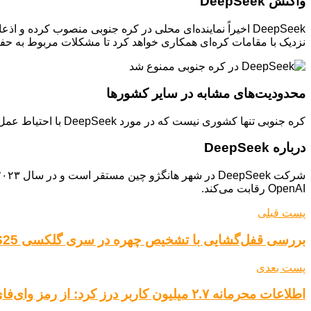
واکنش DeepSeek
DeepSeek اخیراً نماینده‌ای محلی در کره جنوبی منصوب کرد
نزدیک با مقامات کره‌ای همکاری خواهد کرد تا مشکلات مربوط به 
محدودیت‌های مشابه در سایر کشورها
کره جنوبی تنها کشوری نیست که در مورد DeepSeek با احتیاط عمل می‌کند. استرالیا، ایتالیا و تایوان نیز به دلیل نگرانی‌های امنیتی، محدودیت‌هایی را برای استفاده از این اپلیکیشن اعمال کرده‌اند.
درباره DeepSeek
OpenAI رقابت می‌کند.
پست قبلی
بررسی قفل‌گشایی با تشخیص چهره در سری گلکسی S25: آیا پیشرفتی داشته‌ایم؟
پست بعدی
اطلاعات محرمانه ۲.۷ میلیون کاربر درز کرد: از رمز وای‌فای تا آدرس ایمیل!