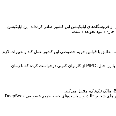
مات کره جنوبی به دلیل نگرانی‌های امنیتی و حفظ حریم خصوصی کاربران، دستور حذف اپلیکیشن DeepSeek را از فروشگاه‌های اپلیکیشن این کشور صادر کرده‌اند. این اپلیکیشن
ازه دانلود نخواهد داشت.
ه اپلیکیشن DeepSeek زمانی دوباره در دسترس خواهد بود که مطابق با قوانین حریم خصوصی این کشور عمل کند و تغییرات لازم
این محدودیت‌ها فقط شامل دانلود اپلیکیشن می‌شود و تأثیری بر استفاده از اپلیکیشن‌های نصب شده و نسخه وب DeepSeek نخواهد داشت. با این حال، PIPC از کاربران کنونی درخواست کرده که تا زمان
مشکلات مربوط به سرویس‌های شخص ثالث و سیاست‌های حفظ حریم خصوصی: ارزیابی‌های PIPC نشان دهنده وجود مشکلاتی در سرویس‌های شخص ثالث و سیاست‌های حفظ حریم خصوصی DeepSeek