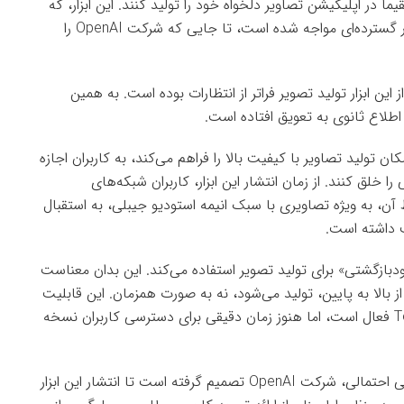
ان می‌دهد با استفاده از مدل GPT-4o، مستقیماً در اپلیکیشن تصاویر دلخواه خود را تولید کنند. این ابزار، که
به تازگی در دسترس کاربران قرار گرفته، با استقبال بسیار گسترده‌ای مواجه شده است، تا جایی که شرکت OpenAI را
 آلتمن، مدیرعامل OpenAI، استقبال از این ابزار تولید تصویر فراتر از انتظارات بوده است. به همین
ابزار تولید تصویر، که با بهره‌گیری از مدل GPT-4o امکان تولید تصاویر با کیفیت بالا را فراهم می‌کند، به کاربران اجازه
 خلق کنند. از زمان انتشار این ابزار، کاربران شبکه‌های
ن، به ویژه تصاویری با سبک انیمه استودیو جیبلی، به استقبال
ت داشته است.
یکرد «خودبازگشتی» برای تولید تصویر استفاده می‌کند. این بدان معناست
 بالا به پایین، تولید می‌شود، نه به صورت همزمان. این قابلیت
در حال حاضر برای کاربران نسخه‌های Plus، Pro و Team فعال است، اما هنوز زمان دقیقی برای دسترسی کاربران نسخه
با توجه به استقبال گسترده کاربران و محدودیت‌های فنی احتمالی، شرکت OpenAI تصمیم گرفته است تا انتشار این ابزار