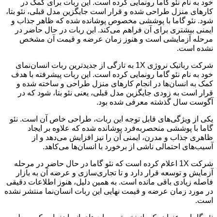
خود به نام نئو گاما رونمایی کرده است. این ربات برای کمک در
کارهای منزل طراحی شده و قرار است جایگزین مدل قبلی، نئو بتا،
شود. نئو گاما با پوششی مخصوص پوشانده شده که ظاهر جذاب و
ایمنی بیشتری برای آن فراهم می‌کند. این ربات در حال حاضر در
مرحله آزمایشی است و هنوز زمان عرضه و قیمت آن مشخص
نشده است.
شرکت رباتیک نروژی 1X به تازگی از جدیدترین ربات انسان‌نمای
خود به نام نئو گاما رونمایی کرده است. این ربات پیشرفته با هدف
کمک به انسان‌ها در انجام کارهای منزل طراحی و ساخته شده و
قرار است به زودی جایگزین مدل قبلی، یعنی نئو بتا، شود که در
آگوست سال گذشته معرفی شده بود.
یکی از ویژگی‌های قابل توجه این ربات، طراحی خاص آن است. نئو
گاما با پوششی منحصربه‌فرد پوشانده شده که علاوه بر ایجاد
ظاهری جذاب و مدرن، ایمنی آن را نیز افزایش می‌دهد و از
آسیب‌های احتمالی ناشی از برخورد با انسان‌ها می‌کاهد.
شرکت 1X اعلام کرده است که نئو گاما در حال حاضر در مرحله
آزمایش و توسعه قرار دارد و تا تجاری‌سازی و عرضه آن به بازار
فاصله زیادی باقی مانده است. به همین دلیل، هنوز اطلاعات دقیقی
در مورد زمان عرضه و قیمت نهایی این ربات انسان‌نما منتشر نشده
است.