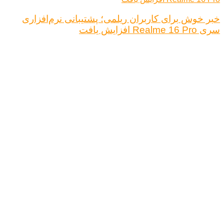
خبر خوش برای کاربران ریلمی؛ پشتیبانی نرم‌افزاری
سری Realme 16 Pro افزایش یافت
درباره ما
تبلیغات
قوانین و مقررات
تماس با ما
کلیه حقوق محفوظ است.
نتیجه ای وجود ندارد
مشاهده همه نتیجه ها
خانه
اخبار فناوری
اخبار خودرو
علم و دانش
اقتصاد دیجیتال
کلیه حقوق محفوظ است.