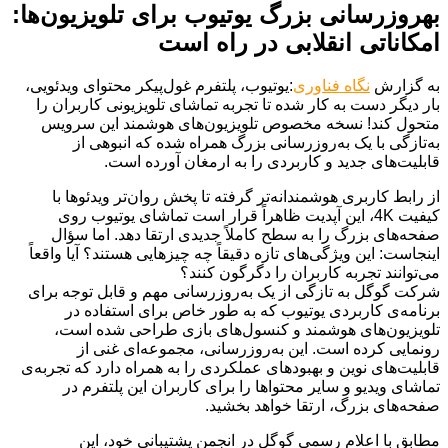
بهروزرسانی بزرگ یوتیوب برای تلویزیون‌ها:
امکاناتی انقلابی در راه است
به گزارش
نگاه فناوری
:یوتیوب، پلتفرم غول‌پیکر محتوای ویدئویی،
بار دیگر دست به کار شده تا تجربه تماشای تلویزیونی کاربران را
متحول کند! نسخه مخصوص تلویزیون‌های هوشمند این سرویس
به‌تازگی با یک به‌روزرسانی بزرگ همراه شده که انبوهی از
قابلیت‌های جدید و کاربردی را به ارمغان آورده است.
از رابط کاربری هوشمندانه‌تر گرفته تا پخش روان‌تر ویدئوها با
کیفیت 4K، این آپدیت ظاهراً قرار است تماشای یوتیوب روی
صفحه‌های بزرگ را به سطح کاملاً جدیدی ارتقا دهد. اما سؤال
اینجاست: این ویژگی‌های تازه دقیقاً چه چیزهایی هستند؟ آیا واقعاً
می‌توانند تجربه کاربران را دگرگون کنند؟
شرکت گوگل به تازگی از یک به‌روزرسانی مهم و قابل توجه برای
برنامه‌ی کاربردی یوتیوب که به طور خاص برای استفاده در
تلویزیون‌های هوشمند و کنسول‌های بازی طراحی شده است،
رونمایی کرده است. این به‌روزرسانی، مجموعه‌ای غنی از
قابلیت‌های نوین و بهبودهای عملکردی را به همراه دارد که تجربه‌ی
تماشای ویدیو و سایر محتواها را برای کاربران این پلتفرم در
صفحه‌های بزرگ، ارتقا خواهد بخشید.
مطابق با اعلام رسمی گوگل در انجمن پشتیبانی خود، این