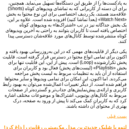
به پادکست‌ها را از طریق این دستگاه‌ها تسهیل می‌نماید. همچنین،
برای آن دسته از کاربرانی که به تماشای ویدیوهای کوتاه (Shorts)
علاقه‌مند هستند، یک ردیف اختصاصی برای این نوع محتوا به بخش
«Watch Next» (بعداً تماشا کنید) افزوده شده است. علاوه بر این،
یک بخش جداگانه نیز در تب «اشتراک‌ها» به ویدیوهای کوتاه
اختصاص یافته است تا کاربران بتوانند به راحتی به آخرین ویدیوهای
کوتاه منتشرشده توسط کانال‌های مورد علاقه‌شان دسترسی پیدا
کنند.
یکی دیگر از قابلیت‌های مهمی که در این به‌روزرسانی بهبود یافته و
اکنون برای تمامی انواع محتوا در دسترس قرار گرفته است، قابلیت
پخش تکرارشونده (Loop) است. پیش از این، این قابلیت تنها برای
بخش «Playlists» (لیست‌های پخش) فعال بود و کاربران برای
استفاده از آن باید به تنظیمات مربوط به لیست پخش مراجعه
می‌کردند. اما اکنون، این امکان برای تمامی ویدیوها و سایر محتواها
فراهم شده است. از دیگر تغییرات اعمال‌شده می‌توان به بهبود رابط
کاربری و ارائه‌ی پیش‌نمایش‌های جذاب‌تر و گسترده‌تر از صفحات
مربوط به کانال‌های یوتیوبی، اشتراک‌ها و موضوعات مختلف اشاره
کرد که به کاربران کمک می‌کند تا پیش از ورود به صفحه، درک
بهتری از محتوای آن داشته باشند.
پست قبلی
لنوو با شلیک جدیدترین مدل مک‌مینی، رقابت را داغ کرد!