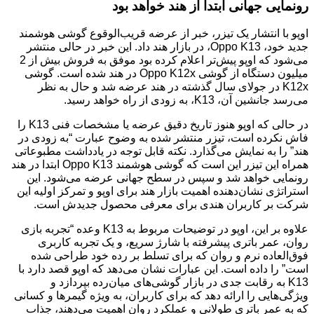
رونمایی جهانی ابتدا از هند خواهد بود
اوپو با انتشار یک تیزر، خبر از عرضه قریب‌الوقوع گوشی هوشمند
جدید خود، Oppo K13، در بازار هند داد. این خبر در حالی منتشر
می‌شود که اوپو پیش‌تر اعلام کرده بود موفق به فروش بیش از 2
میلیون دستگاه از گوشی Oppo K12x در هند شده است. گوشی
K12x در جولای سال گذشته در هند عرضه شد و حال به نظر
می‌رسد جانشین آن، K13، به زودی از راه خواهد رسید.
در حالی که اوپو هنوز تاریخ دقیق عرضه یا مشخصات فنی K13 را
فاش نکرده است، تیزر منتشر شده به وضوح عبارت “به زودی در
هند” را به نمایش می‌گذارد. نکته قابل توجه در یادداشت مطبوعاتی
همراه این تیزر این است که گوشی هوشمند Oppo K13 ابتدا در هند
رونمایی خواهد شد و سپس در سطح جهانی عرضه می‌شود. این
استراتژی نشان‌دهنده اهمیت بازار هند برای اوپو و تمرکز اولیه این
شرکت بر کاربران هندی برای معرفی محصول جدیدش است.
علاوه بر این، اوپو در توضیحات مربوط به K13 وعده “تجربه بازی
روان، عمر باتری پیشرفته با شارژ سریع، و یک تجربه کاربری
فوق‌العاده نرم و روان که برای تسلط بر رده خود طراحی شده
است” را داده است. این عبارات نشان می‌دهد که اوپو قصد دارد با
K13 به رقابت جدی در بازار گوشی‌های میان‌رده بپردازد و
ویژگی‌هایی را ارائه دهد که برای کاربران، به ویژه گیمرها و کسانی
که به عمر باتری طولانی و عملکرد روان اهمیت می‌دهند، جذاب