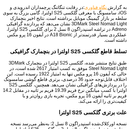
به گزارش
نگاه فناوری
:در رقابت تنگاتنگ پرچمداران اندرویدی و
iOS، سامسونگ با معرفی گلکسی S25 اولترا، گامی بزرگ به سوی
سلطه بر بازار گیمینگ موبایل برداشته است. نتایج اخیر بنچمارک
3DMark Steel Nomad Light نشان می‌دهد که پردازنده گرافیکی
Adreno در تراشه اسنپدراگون 8 نسل 2 برای گلکسی S25 اولترا،
عملکردی بسیار قدرتمندتر از A18 Bionic در آیفون 16 پرو مکس
داشته است.
تسلط قاطع گلکسی S25 اولترا در بنچمارک گرافیکی
طبق نتایج منتشر شده، گلکسی S25 اولترا در بنچمارک 3DMark
Steel Nomad Light موفق به کسب امتیاز 2617 شده است، در
حالی که آیفون 16 پرو مکس تنها به امتیاز 1922 رسیده است. این
اختلاف قابل‌توجه حدود 36 درصدی، برتری قاطع گوشی سامسونگ
را در پردازش‌های گرافیکی نشان می‌دهد. همچنین، گلکسی S25
اولترا با کسب میانگین نرخ فریم 19.39 فریم بر ثانیه در مقابل 14.2
فریم بر ثانیه آیفون 16 پرو مکس، تجربه بازی روان‌تر و با
کیفیت‌تری را ارائه می‌کند.
علت برتری گلکسی S25 اولترا
نسخه اورکلاک‌شده اسنپدراگون 8 نسل 2: به‌نظر می‌رسد نسخه