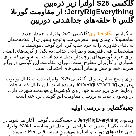
گلکسی S25 اولترا زیر ذره‌بین
JerryRigEverything: از مقاومت گوریلا
گلس تا حلقه‌های جداشدنی دوربین
به گزارش
نگاه فناوری
:گلکسی S25 اولترا، پرچمدار جدید
سامسونگ، چندی پیش معرفی شد و توجه بسیاری از علاقه‌مندان
به دنیای فناوری را به خود جلب کرد. این گوشی هوشمند با
مشخصات فنی قدرتمند و طراحی جذاب، به یکی از گزینه‌های اصلی
برای خرید گوشی‌های پرچم‌دار تبدیل شده است. اما سوالی که برای
بسیاری از کاربران مطرح است، میزان مقاومت این گوشی در برابر
ضربه، خط و خش و سایر آسیب‌های احتمالی است.
برای پاسخ به این سوال، گلکسی S25 اولترا به دست کانال یوتیوب
معروف JerryRigEverything رسیده است. این کانال که به خاطر
آزمایش‌های بی‌رحمانه خود روی گوشی‌های هوشمند شهرت دارد،
در ویدیویی جدید به بررسی مقاومت این گوشی پرداخته است.
جعبه‌گشایی و بررسی اولیه
ویدیوی JerryRigEverything با جعبه‌گشایی گوشی آغاز می‌شود. در
ابتدا، به یکی از تغییرات طراحی این مدل در مقایسه با S24 اولترا،
یعنی حلقه‌های دوربین، اشاره می‌شود. سپس قلم S Pen مورد