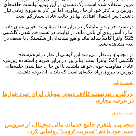
فریم استفاده شده است. زک نلسون در این ویدیو توانست حلقه‌های
دوربین را با کاتر خود از جا دربیاورد، اما این کار به نیروی زیادی نیاز
داشت؛ پس احتمال افتادن آنها در حالت عادی بسیار کم است.
در تست حرارت، نمایشگر در برابر شعله مقاومت خوبی نشان داد،
اما رد آتش روی آن باقی ماند. در نهایت، در تست خم شدن، گلکسی
S25 اولترا کاملاً سالم ماند و هیچ نشانه‌ای از شکستگی یا ضعف در
بدنه مشاهده نشد.
در مجموع، به نظر می‌رسد این گوشی از نظر دوام هم‌سطح
گلکسی S24 اولترا است؛ بنابراین، در برابر ضربه و استفاده روزمره
عادی مقاومت خوبی خواهد داشت. با این حال، جدا شدن حلقه‌های
دوربین با نیروی زیاد، نکته‌ای است که باید به آن توجه داشت.
پست قبلی
بزرگترین تورنمنت کالاف دیوتی موبایل ایران :نبرد غول‌ها
در عرصه مجازی
پست بعدی
دیجی‌پی، پلتفرم جامع خدمات مالی دیجیتال، از سرویس
جدید خود با نام "مدیریت ثروت" رونمایی کرد.