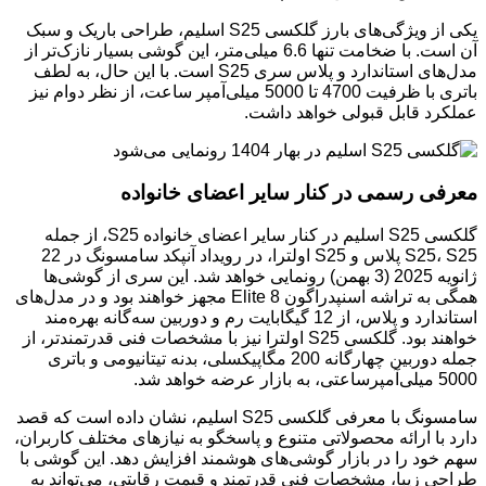
یکی از ویژگی‌های بارز گلکسی S25 اسلیم، طراحی باریک و سبک
آن است. با ضخامت تنها 6.6 میلی‌متر، این گوشی بسیار نازک‌تر از
مدل‌های استاندارد و پلاس سری S25 است. با این حال، به لطف
باتری با ظرفیت 4700 تا 5000 میلی‌آمپر ساعت، از نظر دوام نیز
عملکرد قابل قبولی خواهد داشت.
معرفی رسمی در کنار سایر اعضای خانواده
گلکسی S25 اسلیم در کنار سایر اعضای خانواده S25، از جمله
S25، S25 پلاس و S25 اولترا، در رویداد آنپکد سامسونگ در 22
ژانویه 2025 (3 بهمن) رونمایی خواهد شد. این سری از گوشی‌ها
همگی به تراشه اسنپدراگون 8 Elite مجهز خواهند بود و در مدل‌های
استاندارد و پلاس، از 12 گیگابایت رم و دوربین سه‌گانه بهره‌مند
خواهند بود. گلکسی S25 اولترا نیز با مشخصات فنی قدرتمندتر، از
جمله دوربین چهارگانه 200 مگاپیکسلی، بدنه تیتانیومی و باتری
5000 میلی‌آمپرساعتی، به بازار عرضه خواهد شد.
سامسونگ با معرفی گلکسی S25 اسلیم، نشان داده است که قصد
دارد با ارائه محصولاتی متنوع و پاسخگو به نیازهای مختلف کاربران،
سهم خود را در بازار گوشی‌های هوشمند افزایش دهد. این گوشی با
طراحی زیبا، مشخصات فنی قدرتمند و قیمت رقابتی، می‌تواند به