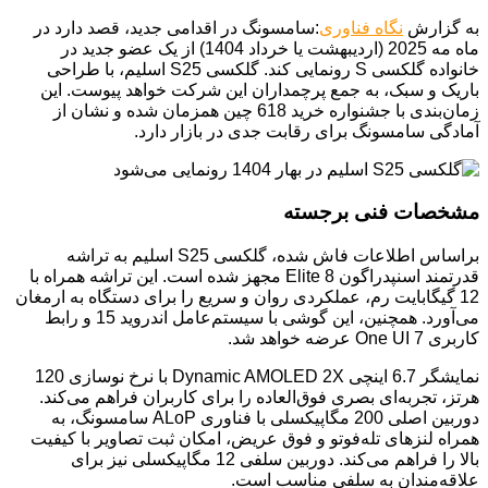
به گزارش
نگاه فناوری
:سامسونگ در اقدامی جدید، قصد دارد در
ماه مه 2025 (اردیبهشت یا خرداد 1404) از یک عضو جدید در
خانواده گلکسی S رونمایی کند. گلکسی S25 اسلیم، با طراحی
باریک و سبک، به جمع پرچمداران این شرکت خواهد پیوست. این
زمان‌بندی با جشنواره خرید 618 چین همزمان شده و نشان از
آمادگی سامسونگ برای رقابت جدی در بازار دارد.
مشخصات فنی برجسته
براساس اطلاعات فاش شده، گلکسی S25 اسلیم به تراشه
قدرتمند اسنپدراگون 8 Elite مجهز شده است. این تراشه همراه با
12 گیگابایت رم، عملکردی روان و سریع را برای دستگاه به ارمغان
می‌آورد. همچنین، این گوشی با سیستم‌عامل اندروید 15 و رابط
کاربری One UI 7 عرضه خواهد شد.
نمایشگر 6.7 اینچی Dynamic AMOLED 2X با نرخ نوسازی 120
هرتز، تجربه‌ای بصری فوق‌العاده را برای کاربران فراهم می‌کند.
دوربین اصلی 200 مگاپیکسلی با فناوری ALoP سامسونگ، به
همراه لنزهای تله‌فوتو و فوق عریض، امکان ثبت تصاویر با کیفیت
بالا را فراهم می‌کند. دوربین سلفی 12 مگاپیکسلی نیز برای
علاقه‌مندان به سلفی مناسب است.