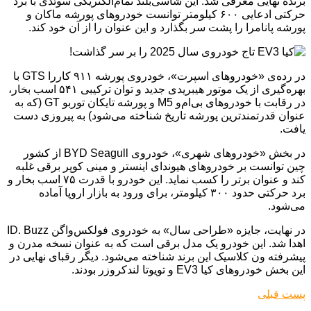
برنده نهایی معرفی شد. این شاسی‌بلند تمام‌الکتریکی سوئدی با برد
حرکتی ادعایی ۶۰۰ کیلومتر توانست خودروهای پورشه ماکان و
پورشه پانامرا را پشت سر بگذارد و این عنوان را از آن خود کند.
در رده‌ی «خودروهای اسپرت»، خودروی پورشه ۹۱۱ کاررا GTS با
بهره‌گیری از یک موتور هیبریدی جدید و توان ترکیبی ۵۴۱ اسب بخار،
در رقابت با خودروهای بی‌ام‌و M5 و پورشه تایکان توربو GT (که به
عنوان قدرتمندترین پورشه تاریخ شناخته می‌شود) به پیروزی دست
یافت.
در بخش «خودروهای شهری»، خودروی BYD Seagull از کشور
چین توانست بر خودروهای هیوندای اینستر و مینی کوپر برقی غلبه
کند و عنوان برتر را کسب نماید. این خودرو با قدرت ۷۵ اسب بخار و
برد حرکتی حدود ۳۰۰ کیلومتر، برای ورود به بازار اروپا آماده
می‌شود.
در نهایت، جایزه «طراحی سال» به خودروی فولکس‌واگن ID. Buzz
اهدا شد. این خودرو یک مدل برقی است که به عنوان نسخه مدرن و
پیشرفته ون کلاسیک این برند شناخته می‌شود. دیگر رقبای نهایی در
این بخش خودروهای کیا EV3 و تویوتا لندکروزر بودند.
پست قبلی