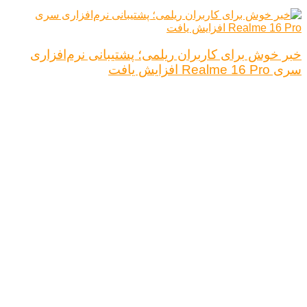
خبر خوش برای کاربران ریلمی؛ پشتیبانی نرم‌افزاری
سری Realme 16 Pro افزایش یافت
درباره ما
تبلیغات
قوانین و مقررات
تماس با ما
کلیه حقوق محفوظ است.
نتیجه ای وجود ندارد
مشاهده همه نتیجه ها
خانه
اخبار فناوری
اخبار خودرو
علم و دانش
اقتصاد دیجیتال