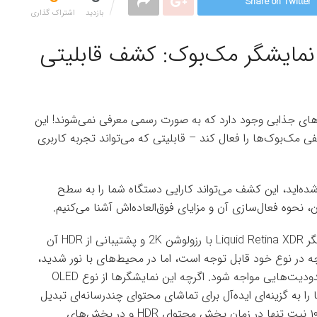
Share on Twitter
بازدید
اشتراک گذاری‌
 نمایشگر مک‌بوک: کشف قابلیتی
های جذابی وجود دارد که به صورت رسمی معرفی نمی‌شوند! این
فی مک‌بوک‌ها را فعال کند – قابلیتی که می‌تواند تجربه کاربری
 شده‌اید، این کشف می‌تواند کارایی دستگاه شما را به سطح
، نحوه فعال‌سازی آن و مزایای فوق‌العاده‌اش آشنا می‌کنیم.
بسیاری از کاربران مک‌بوک پرو که از کیفیت بالای نمایشگر Liquid Retina XDR با رزولوشن 2K و پشتیبانی از HDR آن
رچه در نوع خود قابل توجه است، اما در محیط‌های با نور شدید،
مانند فضاهای باز یا کافه‌های پرنور، ممکن است با محدودیت‌هایی مواجه شود. اگرچه این نمایشگرها از نوع OLED
را به گزینه‌ای ایده‌آل برای تماشای محتوای چندرسانه‌ای تبدیل
کرده است. با این حال، دستیابی به حداکثر روشنایی ۱۰۰۰ نیت تنها در زمان پخش محتوای HDR و در بخش‌های