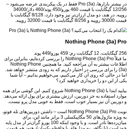
در بیشتر بازارها، (3a) Pro فقط در یک پیکربندی عرضه می‌شود –
12/256 گیگابایت با قیمت 460 یورو/450 پوند/460 دلار/34000
روپیه. در هند، دو مدل ارزان‌تر نیز وجود دارد، 8/128 گیگابایت با
قیمت 30000 روپیه و 8/256 گیگابایت با قیمت 32000 روپیه.
Nothing Phone (3a) Pro
256 گیگابایت، 12 گیگابایت رم: 459 یورو/449 پوند
ما قبلاً Nothing Phone (3a) Pro را بررسی کرده‌ایم، بنابراین برای
اطلاعات بیشتر به آن مراجعه کنید. ما همچنین Nothing Phone
(3a) را برای بررسی در اختیار داریم که به زودی منتشر خواهد شد.
اما در حالی که روی آن کار می‌کنیم، می‌خواهیم بدانیم – آیا شما
یکی از این دو را خریداری خواهید کرد؟
بیایید ابتدا با Nothing Phone (3a) شروع کنیم. این گوشی برای همه
موارد استفاده به جز دوربین، ارزش بیشتری برای پول ارائه می‌دهد.
و دوربین آن نیز بسیار خوب است، فقط به خوبی مدل پرو نیست.
نوبت Nothing Phone (3a) Pro است – داشتن دوربین‌های تله فوتو،
به ویژه ماژول‌های 50 مگاپیکسلی 3 برابر مانند این، برای
میان‌رده‌ها نادر است. و با وجود اینکه 100 یورو گران‌تر از مدل پایه
خود است (با نگاهی به مدل‌های با حافظه یکسان)، هنوز هم قیمت