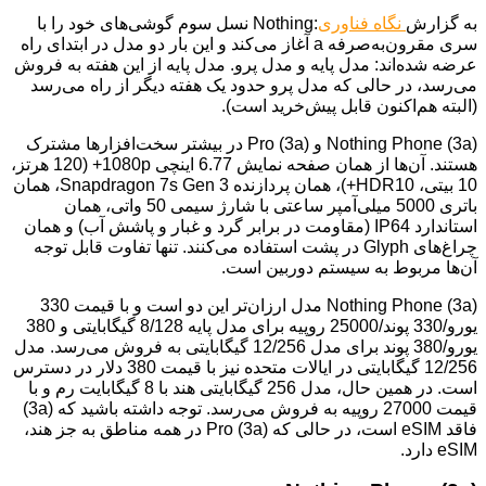
به گزارش
نگاه فناوری
:Nothing نسل سوم گوشی‌های خود را با
سری مقرون‌به‌صرفه a آغاز می‌کند و این بار دو مدل در ابتدای راه
عرضه شده‌اند: مدل پایه و مدل پرو. مدل پایه از این هفته به فروش
می‌رسد، در حالی که مدل پرو حدود یک هفته دیگر از راه می‌رسد
(البته هم‌اکنون قابل پیش‌خرید است).
Nothing Phone (3a) و (3a) Pro در بیشتر سخت‌افزارها مشترک
هستند. آن‌ها از همان صفحه نمایش 6.77 اینچی 1080p+ (120 هرتز،
10 بیتی، HDR10+)، همان پردازنده Snapdragon 7s Gen 3، همان
باتری 5000 میلی‌آمپر ساعتی با شارژ سیمی 50 واتی، همان
استاندارد IP64 (مقاومت در برابر گرد و غبار و پاشش آب) و همان
چراغ‌های Glyph در پشت استفاده می‌کنند. تنها تفاوت قابل توجه
آن‌ها مربوط به سیستم دوربین است.
Nothing Phone (3a) مدل ارزان‌تر این دو است و با قیمت 330
یورو/330 پوند/25000 روپیه برای مدل پایه 8/128 گیگابایتی و 380
یورو/380 پوند برای مدل 12/256 گیگابایتی به فروش می‌رسد. مدل
12/256 گیگابایتی در ایالات متحده نیز با قیمت 380 دلار در دسترس
است. در همین حال، مدل 256 گیگابایتی هند با 8 گیگابایت رم و با
قیمت 27000 روپیه به فروش می‌رسد. توجه داشته باشید که (3a)
فاقد eSIM است، در حالی که (3a) Pro در همه مناطق به جز هند،
eSIM دارد.