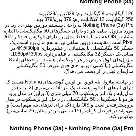
Nothing Phone (3a)
128 گیگابایت، 8 گیگابایت رم: 329 یورو/329 پوند
256 گیگابایت، 12 گیگابایت رم: 379 یورو/379 پوند
Nothing Phone (3a) Pro به راحتی سیستم دوربین بهتری دارد. در
مورد ماژول اصلی، هر دو دارای حسگرهای 50 مگاپیکسلی با اندازه
مشابه و OIS هستند، اما فقط مدل پرو دارای فوکوس خودکار Dual
Pixel است. مقایسه دوربین سلفی نیز به نفع مدل پرو است، یک
حسگر 50 مگاپیکسلی با پشتیبانی از فیلم‌برداری 4K@30fps در
مقابل یک حسگر 32 مگاپیکسلی با فیلم‌برداری 1080p@30fps.
ماژول‌های فوق عریض در هر دو یکسان هستند – واحدهای پایه 8
مگاپیکسلی (آیا کسی دوربین‌های فوق عریض 50 مگاپیکسلی
مدل‌های قبلی را از دست می‌دهد؟).
در نهایت، ماژول تله فوتو. این اولین گوشی‌های Nothing هستند که
دارای لنزهای تله فوتو هستند، یک لنز 50 میلی‌متری (2 برابر) در
مدل پایه و یک لنز پریسکوپ 70 میلی‌متری (3 برابر) در مدل پرو،
هر دو با حسگرهای 50 مگاپیکسلی در داخل. لنز پریسکوپ در مدل
پرو پیشرفته‌تر است و OIS دارد (که برای لنزهای تله مهم است) و
می‌تواند در فواصل کوتاه‌تر (15 سانتی‌متر در مقابل 25 سانتی‌متر)
فوکوس کند.
Nothing Phone (3a) • Nothing Phone (3a) Pro