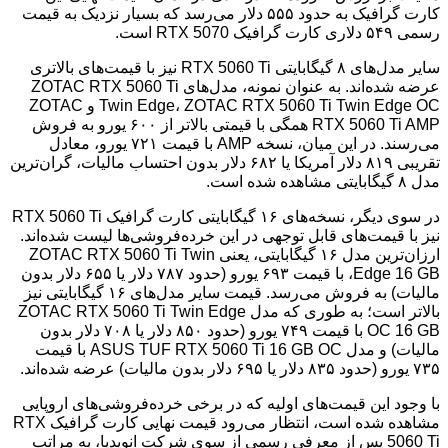
کارت گرافیک به حدود ۵۵۵ دلار می‌رسد که بسیار نزدیک به قیمت
رسمی ۵۴۹ دلاری کارت گرافیک RTX 5070 است.
سایر مدل‌های ۸ گیگابایتی RTX 5060 Ti نیز با قیمت‌های بالاتری
عرضه شده‌اند. به عنوان نمونه، مدل‌های ZOTAC RTX 5060 Ti
Twin Edge، ZOTAC RTX 5060 Ti Twin Edge OC و ZOTAC
RTX 5060 Ti AMP همگی با قیمتی بالاتر از ۶۰۰ یورو به فروش
می‌رسند. در این میان، نسخه AMP با قیمت ۷۲۱ یورو، معادل
تقریبی ۸۱۹ دلار آمریکا یا ۶۸۲ دلار بدون احتساب مالیات، گران‌ترین
مدل ۸ گیگابایتی مشاهده شده است.
در سوی دیگر، نسخه‌های ۱۶ گیگابایتی کارت گرافیک RTX 5060 Ti
نیز با قیمت‌های قابل توجهی در این خرده‌فروشی‌ها لیست شده‌اند.
ارزان‌ترین مدل ۱۶ گیگابایتی، یعنی ZOTAC RTX 5060 Ti Twin
Edge 16 GB، با قیمت ۶۹۳ یورو (حدود ۷۸۷ دلار یا ۶۵۵ دلار بدون
مالیات) به فروش می‌رسد. قیمت سایر مدل‌های ۱۶ گیگابایتی نیز
بالاتر است؛ به طوری که مدل ZOTAC RTX 5060 Ti Twin Edge
OC 16 GB با قیمت ۷۴۹ یورو (حدود ۸۵۰ دلار یا ۷۰۸ دلار بدون
مالیات) و مدل ASUS TUF RTX 5060 Ti 16 GB OC با قیمت
۷۳۵ یورو (حدود ۸۳۵ دلار یا ۶۹۵ دلار بدون مالیات) عرضه شده‌اند.
با وجود این قیمت‌های اولیه که در برخی خرده‌فروشی‌های اروپایی
مشاهده شده است، انتظار می‌رود قیمت نهایی کارت گرافیک RTX
5060 Ti پس از معرفی رسمی از سوی شرکت انویدیا، به مراتب