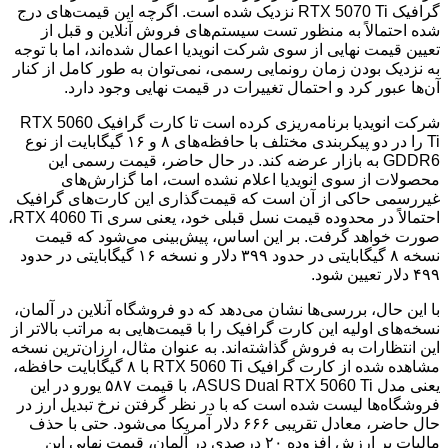
گرافیک RTX 5070 Ti نزدیک شده است. اگرچه این قیمت‌های درج
شده احتمالاً به منظور تست سیستم‌های فروش آنلاین و قبل از
تعیین قیمت نهایی از سوی شرکت انویدیا اعمال شده‌اند، اما با توجه
به نزدیک بودن زمان رونمایی رسمی، نمی‌توان به طور کامل از کنار
آن‌ها عبور کرد و احتمال تغییرات در قیمت نهایی وجود دارد.
شرکت انویدیا برنامه‌ریزی کرده است تا کارت گرافیک RTX 5060
Ti را در دو پیکربندی مختلف با حافظه‌های ۸ و ۱۶ گیگابایت از نوع
GDDR6 به بازار عرضه کند. در حال حاضر، قیمت رسمی این
محصولات از سوی انویدیا اعلام نشده است، اما گزارش‌های
غیررسمی حاکی از آن است که قیمت‌گذاری این کارت‌های گرافیک
احتمالاً در محدوده قیمت نسل قبلی خود، یعنی سری RTX 4060 Ti،
صورت خواهد گرفت. بر این اساس، پیش‌بینی می‌شود که قیمت
نسخه ۸ گیگابایتی در حدود ۳۹۹ دلار و نسخه ۱۶ گیگابایتی در حدود
۴۹۹ دلار تعیین شود.
با این حال، بررسی‌ها نشان می‌دهد که دو فروشگاه آنلاین در آلمان،
نسخه‌های اولیه این کارت گرافیک را با قیمت‌هایی به مراتب بالاتر از
این انتظارات به فروش گذاشته‌اند. به عنوان مثال، ارزان‌ترین نسخه
مشاهده شده از کارت گرافیک RTX 5060 Ti با ۸ گیگابایت حافظه،
یعنی مدل ASUS Dual RTX 5060 Ti، با قیمت ۵۸۷ یورو در این
فروشگاه‌ها لیست شده است که با در نظر گرفتن نرخ تبدیل ارز در
حال حاضر، معادل تقریبی ۶۶۶ دلار آمریکا می‌شود. حتی با حذف
مالیات بر ارزش افزوده ۲۰ درصدی در آلمان، قیمت نهایی این