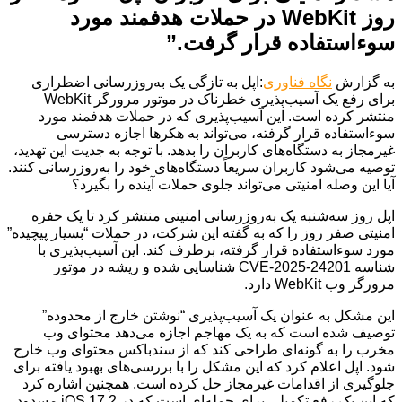
روز WebKit در حملات هدفمند مورد
سوءاستفاده قرار گرفت.”
به گزارش
نگاه فناوری
:اپل به تازگی یک به‌روزرسانی اضطراری
برای رفع یک آسیب‌پذیری خطرناک در موتور مرورگر WebKit
منتشر کرده است. این آسیب‌پذیری که در حملات هدفمند مورد
سوءاستفاده قرار گرفته، می‌تواند به هکرها اجازه دسترسی
غیرمجاز به دستگاه‌های کاربران را بدهد. با توجه به جدیت این تهدید،
توصیه می‌شود کاربران سریعاً دستگاه‌های خود را به‌روزرسانی کنند.
آیا این وصله امنیتی می‌تواند جلوی حملات آینده را بگیرد؟
اپل روز سه‌شنبه یک به‌روزرسانی امنیتی منتشر کرد تا یک حفره
امنیتی صفر روز را که به گفته این شرکت، در حملات “بسیار پیچیده”
مورد سوءاستفاده قرار گرفته، برطرف کند. این آسیب‌پذیری با
شناسه CVE-2025-24201 شناسایی شده و ریشه در موتور
مرورگر وب WebKit دارد.
این مشکل به عنوان یک آسیب‌پذیری “نوشتن خارج از محدوده”
توصیف شده است که به یک مهاجم اجازه می‌دهد محتوای وب
مخرب را به گونه‌ای طراحی کند که از سندباکس محتوای وب خارج
شود. اپل اعلام کرد که این مشکل را با بررسی‌های بهبود یافته برای
جلوگیری از اقدامات غیرمجاز حل کرده است. همچنین اشاره کرد
که این یک رفع تکمیلی برای حمله‌ای است که در iOS 17.2 مسدود