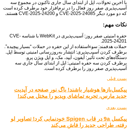
با آخرین تحولات، اپل از ابتدای سال جاری تاکنون در مجموع سه
آسیب‌پذیری صفر روز فعال را در نرم‌افزار خود برطرف کرده است
که دو مورد دیگر CVE-2025-24085 و CVE-2025-24200 هستند.
نکات مهم:
حفره امنیتی صفر روز: آسیب‌پذیری در WebKit با شناسه CVE-
2025-24201.
حملات هدفمند: سوءاستفاده از این حفره در حملات “بسیار پیچیده”.
برطرف کردن آسیب‌پذیری: انتشار به‌روزرسانی امنیتی توسط اپل.
دستگاه‌های تحت تأثیر: آیفون، آیپد، مک، و اپل ویژن پرو.
برطرف کردن سه حفره امنیتی: اپل از ابتدای سال جاری سه
آسیب‌پذیری صفر روز را برطرف کرده است.
پست قبلی
پیکسل‌بازها هوشیار باشند! باگ نور صفحه در آپدیت
جدید مارس، تجربه تماشای ویدیو را مختل می‌کند!
پست بعدی
پیکسل 9a در قاب Spigen خودنمایی کرد! تصاویر لو
رفته، طراحی جدید را فاش می‌کند