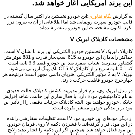
این برند آمریکایی آغاز خواهد شد.
به گزارش
نگاه فناوری
:این خودرو نخستین بار اکتبر سال گذشته در
قالب خودرو اسپرت رونمایی شد اما اطلاعاتی از آن به بیرون درز
نکرد. اکنون مشخصات این خودرو منتشر شده‌اند.
مشخصات کادیلاک لیریک V
کادیلاک لیریک V نخستین خودرو الکتریکی این برند با نشان V است.
حداکثر راندمان این خودرو به 615 اسب‌بخار قدرت و 881 نیوتن‌متر
گشتاور می‌رسد. شتاب صفرتاصد این خودرو فقط 3.3 ثانیه است
که 0.1 ثانیه سریع‌تر از کادیلاک CT5-V بلک‌وینگ ارزیابی می‌شود.
لیریک V به 2 موتور الکتریکی آهنربای دائمی مجهز است؛ درنتیجه هر
چهارچرخ خودرو قابلیت حرکت دارند.
در مدل لیریک وی، نرم‌افزار مدیریت کشش کادیلاک حالت جدیدی
به نام «کامپتیشن مود» دارد. با فعال‌سازی این حالت، شاهد افزایش
چابکی خودرو خواهید بود. البته کادیلاک جزئیات دقیقی را از تأثیر این
مود بر رانندگی خودرو منتشر نکرده است.
از دیگر مودهای این خودرو مود V است. تنظیمات سفارشی راننده
در این مود، قرار گرفته‌اند. با فشردن دکمه V روی فرمان خودرو،
این مود فعال‌ خواهد شد. همچنین اگر این دکمه را فشار دهید، لانچ