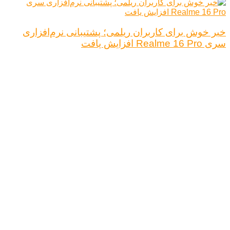
خبر خوش برای کاربران ریلمی؛ پشتیبانی نرم‌افزاری
سری Realme 16 Pro افزایش یافت
درباره ما
تبلیغات
قوانین و مقررات
تماس با ما
کلیه حقوق محفوظ است.
نتیجه ای وجود ندارد
مشاهده همه نتیجه ها
خانه
اخبار فناوری
اخبار خودرو
علم و دانش
اقتصاد دیجیتال
کلیه حقوق محفوظ است.