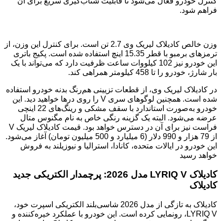
کنترل خودرو فعال می‌شود تا قابلیت شتاب‌گیری سریع برای آن
فراهم شود.
وزن خالص کادیلاک لیریک وی 2.7 تن است. برای کنترل این وزن، از
ترمزهای برمبو با قطر 15.35 اینچ استفاده شده است. پکیج باتری
این خودرو نیز 102 کیلووات ساعت ظرفیت دارد که می‌تواند با یک‌
بار شارژ، خودرو را تا 458 کیلومتر همراهی کند.
در کادیلاک لیریک وی، از قطعات تزیینی هم‌رنگ بدنه خودرو استفاده
شده است. همچنین لوگوهای سری V را روی درها خواهید دید. این
خودرو به‌صورت استاندارد با سقف مشکی و رینگ‌های 22 اینچی
عرضه می‌شود. البته یک گزینه رنگی خاص به نام مگنوس متال
فراست نیز برای آن در دسترس خواهد بود. قیمت کادیلاک لیریک V
از 79 هزار و 990 دلار (6 میلیارد و 500 میلیون تومان) آغاز می‌شود.
این خودرو در ایالات‌ متحده، کانادا، استرالیا و نیوزیلند به فروش
خواهد رسید
کادیلاک LYRIQ V مدل 2026: پرچمدار الکتریکی جدید
کادیلاک
کادیلاک به تازگی از مدل 2026 شاسی‌بلند الکتریکی اسپرت خود،
LYRIQ V، رونمایی کرده است. این خودرو با عملکرد خیره‌کننده و