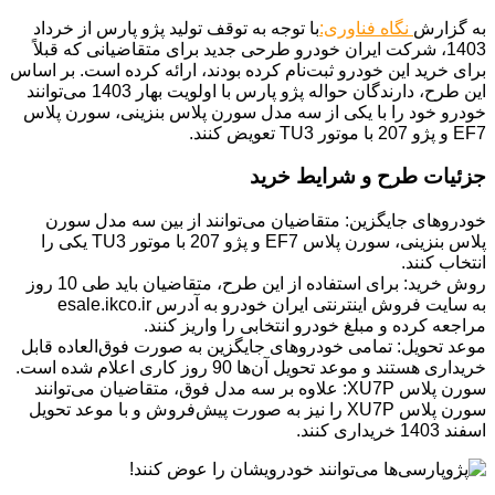
به گزارش
نگاه فناوری:
با توجه به توقف تولید پژو پارس از خرداد
1403، شرکت ایران خودرو طرحی جدید برای متقاضیانی که قبلاً
برای خرید این خودرو ثبت‌نام کرده بودند، ارائه کرده است. بر اساس
این طرح، دارندگان حواله پژو پارس با اولویت بهار 1403 می‌توانند
خودرو خود را با یکی از سه مدل سورن پلاس بنزینی، سورن پلاس
EF7 و پژو 207 با موتور TU3 تعویض کنند.
جزئیات طرح و شرایط خرید
خودروهای جایگزین: متقاضیان می‌توانند از بین سه مدل سورن
پلاس بنزینی، سورن پلاس EF7 و پژو 207 با موتور TU3 یکی را
انتخاب کنند.
روش خرید: برای استفاده از این طرح، متقاضیان باید طی 10 روز
به سایت فروش اینترنتی ایران خودرو به آدرس esale.ikco.ir
مراجعه کرده و مبلغ خودرو انتخابی را واریز کنند.
موعد تحویل: تمامی خودروهای جایگزین به صورت فوق‌العاده قابل
خریداری هستند و موعد تحویل آن‌ها 90 روز کاری اعلام شده است.
سورن پلاس XU7P: علاوه بر سه مدل فوق، متقاضیان می‌توانند
سورن پلاس XU7P را نیز به صورت پیش‌فروش و با موعد تحویل
اسفند 1403 خریداری کنند.