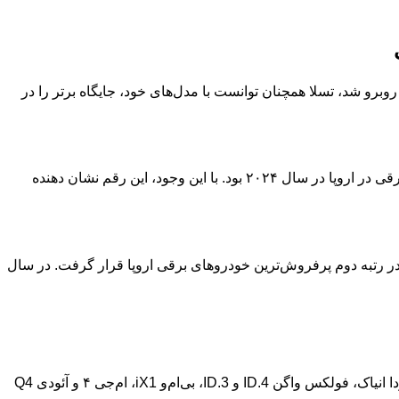
هش روبرو شد، تسلا همچنان توانست با مدل‌های خود، جایگاه برتر را در
بر اساس اطلاعات منتشر شده توسط شرکت تحقیقاتی Jato Dynamics، تسلا مدل Y با فروش ۲۰۹,۲۱۴ دستگاه، پرفروش‌ترین خودروی برقی در اروپا در سال ۲۰۲۴ بود. با این وجود، این رقم نشان دهنده
فروش، عملکرد خوبی را از خود نشان داد و در رتبه دوم پرفروش‌ترین خودروهای برقی اروپا قرار گرفت. در سال
علاوه بر تسلا، برندهای دیگری نیز در لیست پرفروش‌ترین خودروهای برقی اروپا حضور داشتند که از جمله آنها می‌توان به ولوو EX30، اشکودا انیاک، فولکس واگن ID.4 و ID.3، بی‌ام‌و iX1، ام‌جی ۴ و آئودی Q4