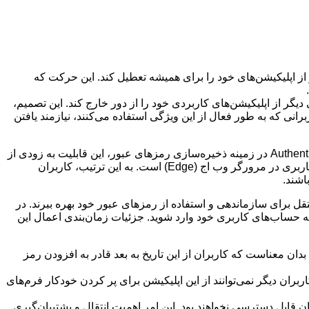
 اپلیکیشن‌های خود را برای همیشه تعطیل کند. این حرکت که
ر از اپلیکیشن‌های کاربردی خود را از دور خارج کند. این تصمیم،
وب Microsoft Authenticator است، می‌تواند برای آن دسته از کاربرانی که به طور فعال از این ویژگی استفاده می‌کنند، نیازمند یافتن
مطابق با اطلاعیه‌ای که از سوی واحد پشتیبانی مایکروسافت منتشر شده است، با وجود تأکید این شرکت بر امنیت و کارایی اپلیکیشن Authenticator در زمینه ذخیره‌سازی رمزهای عبور، این قابلیت به زودی از
این اپلیکیشن حذف خواهد شد. استدلال مایکروسافت برای این تغییر، تلاش در جهت یکپارچه‌سازی و تسهیل فرآیند تکمیل خودکار اطلاعات کاربری در مرورگر وب اج (Edge) است. به این ترتیب، کاربران
اشند.
 نخواهند بود از یک اپلیکیشن مستقل برای سازماندهی و استفاده از رمزهای عبور خود بهره ببرند. در
به حساب‌های کاربری خود وارد شوید. جزئیات زمان‌بندی اعمال این
اپلیکیشن Authenticator به طور کامل غیرفعال خواهد شد. این بدان معناست که کاربران از این تاریخ به بعد قادر به افزودن رمز
کیشن Authenticator از کار خواهد افتاد. در این بازه زمانی، کاربران دیگر نمی‌توانند از این اپلیکیشن برای پر کردن خودکار فرم‌های
ش از این در اپلیکیشن Authenticator ذخیره شده‌اند، دیگر برای کاربران قابل دسترسی نخواهند بود. این امر اهمیت انتقال و پشتیبان‌گیری