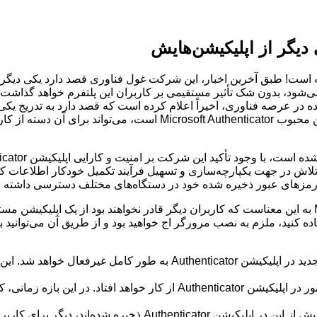
یگر از اپلیکیشن‌هایش
است! طبق آخرین اخبار، این شرکت غول فناوری قصد دارد یکی دیگر از
ود، بدون شک تأثیر مستقیمی بر کاربران این پلتفرم خواهد گذاشت.
عرصه فناوری، اخیراً اعلام کرده است که قصد دارد به تدریج یکی دیگ
که مربوط به توقف پشتیبانی از قابلیت مدیریت رمز عبور در اپلیکیشن محب
ر به رمزهای عبور ذخیره شده خود در دستگاه‌های مختلف دسترسی داشته ب
حذف قابلیت مدیریت رمز عبور از اپلیکیشن Microsoft Authenticator به این معناست که کاربران دیگر قادر
ه کنید، ملزم به نصب مرورگر اج خواهید بود و از طریق آن می‌توانید 
از ژوئن ۲۰۲۵ (خرداد و تیر ۱۴۰۴): امکان ذخیره‌سازی رمزهای عبور جدید در 
در جولای ۲۰۲۵ (تیر و مرداد ۱۴۰۴): قابلیت تکمیل خودکار رمزهای عبور در اپلی
از آگوست ۲۰۲۵ (مرداد و شهریور ۱۴۰۴): تمامی رمزهای عبوری که پی