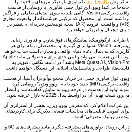
به گزارش
نگاه فناوری
:تکنولوژی بار دیگر مرزهای واقعیت را
جابه‌جا می‌کند! ویوو، این غول چینی فناوری، با رونمایی از هدست
واقعیت ترکیبی Vision، گامی بلند به سوی آینده‌ای تعاملی و فراگیر
برداشته است. این محصول که ترکیبی هوشمندانه از واقعیت مجازی
(VR) و واقعیت افزوده (AR) است، نویدبخش تجربه‌ای بی‌نظیر در
دنیای دیجیتال و فیزیکی خواهد بود.
با طراحی ارگونومیک، نمایشگرهای فوق‌شارپ و فناوری ردیابی
پیشرفته، Vision نه‌تنها برای گیمرها و متخصصان، بلکه برای هر
کاربری که به دنبال ادغام دنیای واقعی و مجازی است جذاب خواهد
بود. آیا این هدست می‌تواند رقیبی جدی برای محصولاتی مانند Apple
Vision Pro یا Meta Quest 3 باشد؟ در ادامه، نگاهی دقیق‌تر به
قابلیت‌ها، طراحی و پتانسیل‌های انقلابی این دستگاه خواهیم داشت.
ویوو، غول فناوری چینی، در جریان مجمع بوآئو برای آسیا، از هدست
واقعیت ترکیبی (MR) جدید خود با نام “ویوو ویژن” رونمایی کرد.
نمونه اولیه این هدست در غرفه ویوو به نمایش گذاشته شد و انتظار
می‌رود نسخه نهایی آن در اواسط سال 2025 به بازار عرضه شود.
این شرکت اعلام کرد که معرفی ویوو ویژن، بخشی از استراتژی آن
برای “تقویت قابلیت‌های محاسبات فضایی بلادرنگ برای کاربردهای
آینده در رباتیک مصرفی” است.
در این رویداد، نوآوری‌های پیشرفته دیگری مانند پیشرفت‌های 6G و