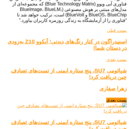
فناوری آبی ویوو (Blue Technology Matrix) که مجموعه‌ای از
مدل‌های مبتنی بر هوش مصنوعی (BlueImage، BlueLM،
BlueOS، BlueChip و BlueVolt) است، ترکیب خواهد شد تا
“فناوری را از آزمایشگاه به زندگی روزمره کاربران بیاورد.”
پست قبلی
اسنپدراگون در کنار رنگ‌های دیدنی؛ آیکوو Z10 به‌زودی
در دستان شما!
پست بعدی
شیائومی SU7، پنج ستاره ایمنی از تست‌های تصادف
چین دریافت کرد!
زهرا صفاری
پست بعدی
شیائومی SU7، پنج ستاره ایمنی از تست‌های تصادف
چین دریافت کرد!