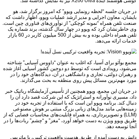
گوشی هوشمند آینده X200 Ultra نیز به نمایش گذاشته شد.
در جریان جلسه “لحظه رونمایی ویوو” که امروز برگزار شد، هو
بایشان، معاون اجرایی و مدیر ارشد عملیات ویوو، اظهار داشت که
صنعت تلفن همراه “نمونه کوچکی” از نوآوری‌های فناوری چین است.
وی خاطرنشان کرد که ویوو در چهار سال گذشته، برند شماره یک
تلفن همراه داخلی بوده و به بیش از 500 میلیون کاربر در 60 بازار
خدمات ارائه می‌دهد.
مجمع بوآئو برای آسیا، که اغلب به عنوان “داووس آسیایی” شناخته
می‌شود، رویدادی است که توسط دو دوجین کشور آسیایی آغاز شده
و رهبران دولتی، تجاری و دانشگاهی در آن، دیدگاه‌های خود را در
مورد مهم‌ترین مسائل پیش روی منطقه به بحث می‌گذارند.
در جریان این مجمع، ویوو همچنین از تأسیس آزمایشگاه رباتیک خبر
داد، مسیری نوآورانه و استراتژیک که این شرکت قصد دارد آن را
دنبال کند. برنامه ویوو این است که با استفاده از تجربه خود در
زمینه‌هایی مانند مدل‌های زبانی بزرگ مبتنی بر هوش مصنوعی
(LLM) و تصویربرداری، به همراه قابلیت‌های محاسبات فضایی که از
طریق ویوو ویژن به دست خواهد آورد، “مغز” و “چشم” ربات‌ها را در
آنجا توسعه دهد.
دانش به دست آمده از طریق هدست واقعیت ترکیبی، با ماتریس