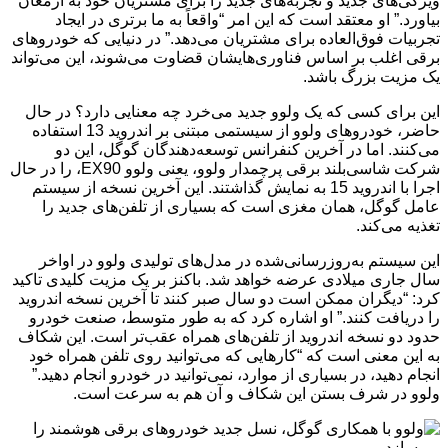
ویژگی‌های جدید و تجربه‌های جدید را برای مشتریان خود به ارمغان
بیاورد.” او معتقد است که این امر “واقعاً به ما برتری در ایجاد
تجربیات فوق‌العاده برای مشتریان می‌دهد.” در دنیایی که خودروهای
برقی اغلب بر اساس فناوری‌هایشان قضاوت می‌شوند، این می‌تواند
یک مزیت بزرگ باشد.
این برای کسی که یک ولوو جدید می‌خرد چه معنایی دارد؟ در حال
حاضر، خودروهای ولوو از سیستمی مبتنی بر اندروید 13 استفاده
می‌کنند. اما در آخرین کنفرانس توسعه‌دهندگان گوگل، این دو
شرکت شاسی‌بلند برقی پرچمدار ولوو، یعنی ولوو EX90، را در حال
اجرا با اندروید 15 به نمایش گذاشتند. این آخرین نسخه از سیستم
عامل گوگل، همان مغزی است که بسیاری از تلفن‌های جدید را
تغذیه می‌کند.
این سیستم به‌روزرسانی‌شده در مدل‌های تولیدی ولوو در اواخر
سال جاری میلادی عرضه خواهد شد. باکنز بر یک مزیت کلیدی تاکید
کرد: “دیگران ممکن است دو سال صبر کنند تا آخرین نسخه اندروید
را دریافت کنند.” او اشاره کرد که به طور متوسط، صنعت خودرو
حدود دو نسخه اندروید از تلفن‌های همراه عقب‌تر است. این شکاف
به این معنی است که “کارهایی که می‌توانید روی تلفن همراه خود
انجام دهید، در بسیاری از موارد، نمی‌توانید در خودرو انجام دهید.”
ولوو در شرف بستن این شکاف و آن هم به سرعت است.