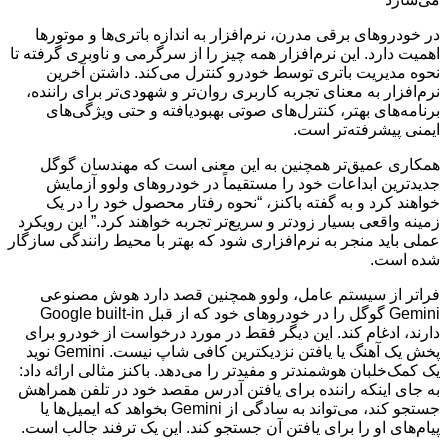
در خودروهای برقی مدرن، نرم‌افزار به اندازه باتری‌ها و موتورها
اهمیت دارد. این نرم‌افزار همه چیز را از سرگرمی و ناوبری گرفته تا
نحوه مدیریت باتری توسط خودرو کنترل می‌کند. داشتن آخرین
نرم‌افزار به معنای تجربه کاربری روان‌تر و شهودی‌تر برای راننده،
برنامه‌های بهتر، کنترل‌های صوتی بهبودیافته و حتی ویژگی‌های
ایمنی پیشرفته‌تر است.
همکاری عمیق‌تر همچنین به این معنی است که مهندسان گوگل
جدیدترین ابداعات خود را مستقیماً در خودروهای ولوو آزمایش
خواهند کرد و به گفته باکنز، “نحوه رفتار محصول خود را در یک
زمینه واقعی بسیار زودتر و سریع‌تر تجربه خواهند کرد.” این رویکرد
عملی باید منجر به نرم‌افزاری شود که بهتر با محیط رانندگی سازگار
شده است.
فراتر از سیستم عامل، ولوو همچنین قصد دارد هوش مصنوعی
Gemini گوگل را در خودروهای خود که از قبل Google built-in
دارند، ادغام کند. این دیگر فقط در مورد درخواست از خودرو برای
پخش یک آهنگ یا یافتن نزدیکترین کافی شاپ نیست. Gemini نوید
یک کمک‌خلبان هوشمندتر و مفیدتر را می‌دهد. باکنز مثالی ارائه داد:
به جای اینکه راننده برای یافتن آدرس مقصد خود در تلفن همراهش
جستجو کند، می‌تواند به سادگی از Gemini بخواهد که ایمیل‌ها یا
پیام‌های او را برای یافتن آن جستجو کند. این یک ترفند جالب است.