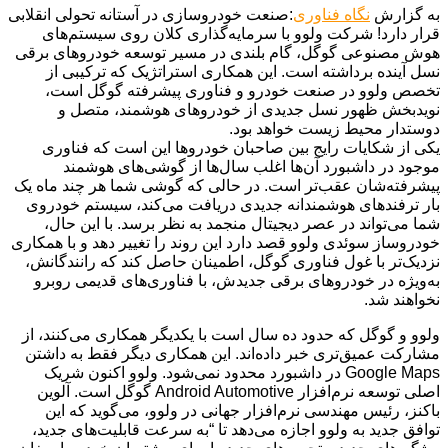
به گزارش
نگاه فناوری
:صنعت خودروسازی در آستانه تحولی انقلابی
قرار دارد! شرکت ولوو با سرمایه‌گذاری کلان روی سیستم‌های
هوش مصنوعی گوگل، گام بلندی در مسیر توسعه خودروهای برقی
نسل آینده برداشته است. این همکاری استراتژیک که ترکیبی از
تخصص ولوو در صنعت خودرو و فناوری پیشرفته گوگل است،
نویدبخش ظهور نسل جدیدی از خودروهای هوشمند، متصل و
دوستدار محیط زیست خواهد بود.
یکی از شکایات رایج بین صاحبان خودروها این است که فناوری
موجود در داشبورد آن‌ها اغلب سال‌ها از گوشی‌های هوشمند
پیشرفته‌شان عقب‌تر است. در حالی که گوشی شما هر چند ماه یک
بار ترفندهای هوشمندانه جدیدی دریافت می‌کند، سیستم خودروی
شما می‌تواند در عصر دیجیتال منجمد به نظر برسد. با این حال،
خودروساز سوئدی ولوو قصد دارد این روند را تغییر دهد و با همکاری
نزدیک‌تر با غول فناوری گوگل، اطمینان حاصل کند که رانندگانش،
به‌ویژه در خودروهای برقی جدیدش، با فناوری‌های قدیمی روبرو
نخواهند شد.
ولوو و گوگل که حدود ده سال است با یکدیگر همکاری می‌کنند، از
مشارکت عمیق‌تری خبر داده‌اند. این همکاری دیگر فقط به داشتن
Google Maps در داشبورد محدود نمی‌شود. ولوو اکنون شریک
اصلی توسعه نرم‌افزار Android Automotive گوگل است. آلوین
باکنز، رئیس مهندسی نرم‌افزار جهانی در ولوو، می‌گوید که این
توافق جدید به ولوو اجازه می‌دهد تا “به سرعت قابلیت‌های جدید،