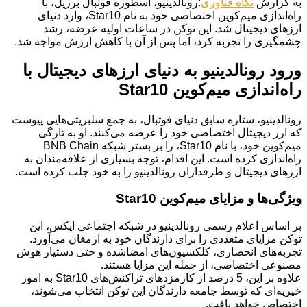
به گزارش
نگاه فناوری
:رونالدینیو، اسطوره فوتبال برزیل، با
راه‌اندازی میم‌کوین اختصاصی خود به نام Star10، وارد دنیای
ارزهای دیجیتال شد. این توکن در ساعات اولیه عرضه، رشد
چشمگیری را تجربه کرد، اما پس از آن با کاهش ارزش مواجه شد.
ورود رونالدینیو به دنیای ارزهای دیجیتال با
راه‌اندازی میم‌کوین Star10
رونالدینیو، ستاره سابق دنیای فوتبال، به جمع سلبریتی‌هایی پیوست
که ارز دیجیتال اختصاصی خود را عرضه می‌کنند. او به تازگی
میم‌کوین خود، با نام Star10، را بر بستر شبکه BNB Chain
راه‌اندازی کرده است. این اقدام، توجه بسیاری از علاقه‌مندان به
ارزهای دیجیتال و طرفداران رونالدینیو را به خود جلب کرده است.
ویژگی‌ها و مزایای میم‌کوین Star10
بر اساس اعلام رسمی رونالدینیو در شبکه اجتماعی ایکس، این
توکن مزایای متعددی را برای دارندگان خود به ارمغان می‌آورد.
تجربه‌های انحصاری، کلکسیون‌های امضاشده و حتی دستیار هوش
مصنوعی اختصاصی، از جمله این مزایا هستند.
علاوه بر این، 5 درصد از کارمزدهای تراکنش‌های Star10 به امور
خیریه‌ای که توسط جامعه دارندگان این توکن انتخاب می‌شوند،
اختصاص خواهد یافت.