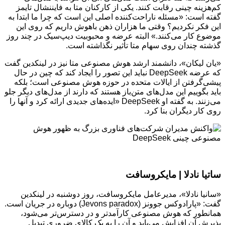
کم‌هزینه چینی رقابت کنند. یکی از کارکنان متا به فایننشال تایمز
گفته است: «مسئله ناراحت‌کننده اصلی این است که چرا ما ابتدا به
این فکر نکردیم؟ وقتی ما هزاران ذهن باهوش داریم که روی این
موضوع کار می‌کنند.» البته عرضه و محبوبیت دیپ‌سیک در چند روز
گذشته چندان روی سهام متا تأثیر نگذاشته است.
«یان لیکان»، دانشمند ارشد هوش مصنوعی متا نیز در لینکدین گفت
که عرضه DeepSeek نباید این تصور را ایجاد کند که چین در حال
پیشی‌گرفتن از ایالات متحده در حوزه هوش مصنوعی است؛ بلکه
باید بگوییم این مدل‌های متن‌باز هستند که دارند از مدل‌های دیگر جلو
می‌زنند. به گفته او DeepSeek «ایده‌های جدیدی ارائه کرد و آنها را
روی کار دیگران بنا کرد.
ساتیا نادلا | مایکروسافت
«سانیا نادلا»، مدیرعامل مایکروسافت، روز دوشنبه در لینکدین
گفت: «پارادوکس جوونز (Jevons paradox) دوباره در جریان است.
همانطور که هوش مصنوعی کارآمدتر و در دسترس‌تر می‌شود،
پذیرش آن افزایش می‌یابد و آن را به یک کالای ضروری تبدیل