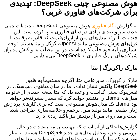
هوش مصنوعی چینی DeepSeek: تهدیدی
برای شرکت‌های فناوری غربی؟
به گزارش
نگاه فناوری
:هوش مصنوعی DeepSeek، چت‌بات چینی
جدید، سر و صدای زیادی در دنیای فناوری به پا کرده است. این
چت‌بات با ارائه مدل‌های متن‌باز ارزان‌قیمت که قادر به رقابت با
غول‌های هوش مصنوعی مانند OpenAI، گوگل و متا هستند، توجه
بسیاری را به خود جلب کرده است. در این مطلب به واکنش مدیران
شرکت‌های بزرگ فناوری به DeepSeek می‌پردازیم:
مارک زاکربرگ | متا
مارک زاکربرگ، مدیرعامل متا، اگرچه مستقیماً به ظهور
DeepSeek واکنش نشان نداده، اما در میان هیاهوی دیپ‌سیک، در
فیس‌بوک پستی گذاشت و وعده داد که متا نسخه جدیدی از خانواده
مدل‌های Llama را منتشر خواهد کرد که بسیار پیشرفته‌تر خواهد
بود. Llama یک مدل هوش مصنوعی است که برای کارهای پردازش
زبان طبیعی مانند تولید متن، ترجمه و خلاصه‌سازی طراحی شده
است و متا روی متن‌باز بودنش نیز تأکید زیادی دارد.
گزارش‌ها حاکی از آن است که مهندسان متا به‌شدت در حال
بررسی و تجزیه‌وتحلیل مدل‌های جدید DeepSeek هستند. به نظر
می‌رسد که متا نگران است مدل‌های آتی آن نتوانند با مدل‌های