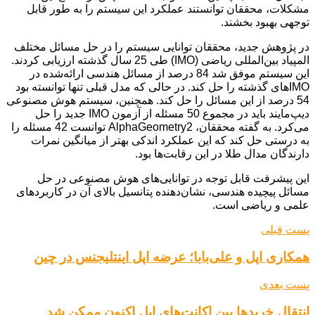
مشکلات، محققان توانستند عملکرد این سیستم را به طور قابل
توجهی بهبود بخشند.
در پژوهش جدید، محققان توانایی سیستم را در حل مسائل مختلف
المپیاد بین‌المللی ریاضی (IMO) طی 25 سال گذشته ارزیابی کردند.
این سیستم موفق شد 84 درصد از مسائل هندسی ارائه‌شده در
IMOهای گذشته را حل کند. در حالی که مدل قبلی تنها توانسته بود
54 درصد از این مسائل را حل کند. همچنین، سیستم هوش مصنوعی
دیپ‌مایند باید در مجموع 50 مسئله از آزمون IMO جدید را حل
می‌کرد. به گفته محققان، AlphaGeometry2 توانست 42 مسئله را
به درستی حل کند که این عملکرد اندکی بهتر از میانگین نمرات
دارندگان مدال طلا در این رقابت‌ها بود.
این پیشرفت قابل توجه در توانایی‌های هوش مصنوعی در حل
مسائل پیچیده هندسی، نشان‌دهنده پتانسیل بالای آن در کاربردهای
علمی و ریاضی است.
پست قبلی
همکاری اپل و علی‌بابا؛ عرضه اپل اینتلیجنس در چین
پست بعدی
انتقال خریدها بین اکانت‌های اپل اکنون ممکن شد