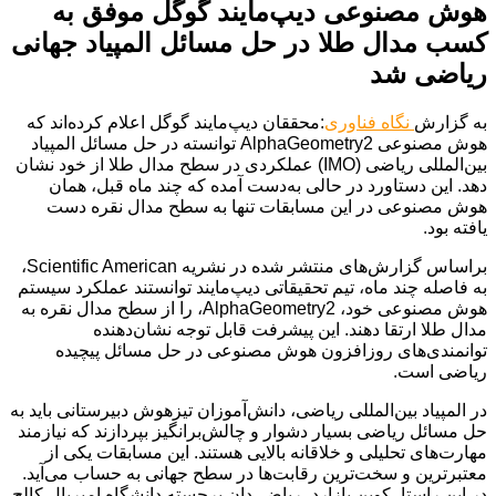
هوش مصنوعی دیپ‌مایند گوگل موفق به
کسب مدال طلا در حل مسائل المپیاد جهانی
ریاضی شد
به گزارش
نگاه فناوری
:محققان دیپ‌مایند گوگل اعلام کرده‌اند که
هوش مصنوعی AlphaGeometry2 توانسته در حل مسائل المپیاد
بین‌المللی ریاضی (IMO) عملکردی در سطح مدال طلا از خود نشان
دهد. این دستاورد در حالی به‌دست آمده که چند ماه قبل، همان
هوش مصنوعی در این مسابقات تنها به سطح مدال نقره دست
یافته بود.
براساس گزارش‌های منتشر شده در نشریه Scientific American،
به فاصله چند ماه، تیم تحقیقاتی دیپ‌مایند توانستند عملکرد سیستم
هوش مصنوعی خود، AlphaGeometry2، را از سطح مدال نقره به
مدال طلا ارتقا دهند. این پیشرفت قابل توجه نشان‌دهنده
توانمندی‌های روزافزون هوش مصنوعی در حل مسائل پیچیده
ریاضی است.
در المپیاد بین‌المللی ریاضی، دانش‌آموزان تیزهوش دبیرستانی باید به
حل مسائل ریاضی بسیار دشوار و چالش‌برانگیز بپردازند که نیازمند
مهارت‌های تحلیلی و خلاقانه بالایی هستند. این مسابقات یکی از
معتبرترین و سخت‌ترین رقابت‌ها در سطح جهانی به حساب می‌آید.
در این راستا، کوین بازارد، ریاضی‌دان برجسته دانشگاه امپریال کالج