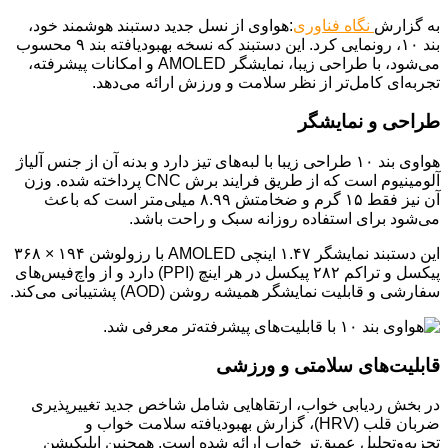
به گزارش
نگاه فناوری
:هواوی از نسل جدید دستبند هوشمند خود،
بند ۱۰، رونمایی کرد. این دستبند که نسخه بهبودیافته بند ۹ محسوب
می‌شود، با طراحی زیبا، نمایشگر AMOLED و امکانات پیشرفته،
تجربه‌ای کامل‌تر از نظر سلامت و ورزش ارائه می‌دهد.
طراحی و نمایشگر
هواوی بند ۱۰ طراحی زیبا با لبه‌های تیز دارد و بدنه‌ آن از جنس آلیاژ
آلومینیوم است که از طریق فرایند برش CNC پرداخته شده. وزن
آن نیز فقط ۱۵ گرم و ضخامتش ۸.۹۹ میلی‌متر است که باعث
می‌شود برای استفاده روزانه سبک و راحت باشد.
این دستبند نمایشگر ۱.۴۷ اینچی AMOLED با رزولوشن ۱۹۴ × ۳۶۸
پیکسل و تراکم ۲۸۲ پیکسل در هر اینچ (PPI) دارد و از واچ‌فیس‌های
سفارشی و قابلیت نمایشگر همیشه روشن (AOD) پشتیبانی می‌کند.
قابلیت‌های سلامتی و ورزشی
در بخش ردیابی خواب، ارتقاهایی شامل شاخص جدید تغییرپذیری
ضربان قلب (HRV)، گزارش بهبودیافته سلامت خواب و
تجزیه‌وتحلیل عمیق‌تر خواب ارائه شده است. همچنین اپلیکیشن