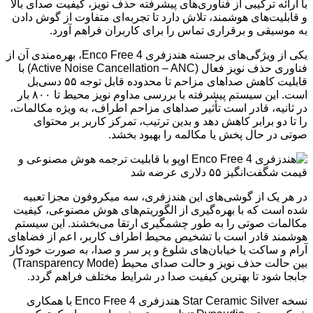
با ارائه ترکیبی از فناوری‌های پیشرفته حذف نویز، کیفیت صدای بالا
و قابلیت‌های هوشمند، تلاش دارد تا تجربه‌ای متفاوت از گوش دادن
به موسیقی و برقراری تماس را برای کاربران فراهم آورد.
یکی از ویژگی‌های برجسته هندزفری Enco Free 4، بهره‌مندی آن از
فناوری حذف نویز فعال (Active Noise Cancellation – ANC) با
قابلیت کاهش صداهای مزاحم تا محدوده قابل توجه ۵۵ دسی‌بل
است. این سیستم پیشرفته با بررسی مداوم نویز محیط تا ۸۰۰ بار
در ثانیه، قادر است تأثیر صداهای مزاحم اطراف، به ویژه مکالمات،
را تا دو برابر کاهش دهد و بدین ترتیب، تمرکز کاربر بر محتوای
صوتی در حال پخش یا مکالمه را بهبود بخشد.
در هر یک از گوشی‌های این هندزفری، سه میکروفون مجزا تعبیه
شده است که با بهره‌گیری از الگوریتم‌های هوش مصنوعی، کیفیت
مکالمات صوتی را به طور چشمگیری ارتقا می‌بخشند. این سیستم
هوشمند قادر است با تشخیص محیط اطراف کاربر، اعم از فضاهای
آرام و ساکت یا خیابان‌های شلوغ و پر سر و صدا، به صورت خودکار
بین حالت حذف نویز و حالت صدای محیط (Transparency Mode)
جابجا شود تا بهترین کیفیت صدا در شرایط مختلف فراهم گردد.
نسخه Star Ceramic Silver هندزفری Enco Free 4 با همکاری