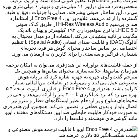
شرکت معتبر Dynaudio تنظیم صوتی شده است و از یک ترکیب
منحصربه‌فرد شامل درایور ۱۱ میلی‌متری و توییتر ۶ میلی‌متری بهره
می‌برد. این ساختار صوتی پیشرفته، صدایی با جزئیات دقیق و طیف
گسترده را ارائه می‌دهد. علاوه بر این، Enco Free 4 از استاندارد
صدای بی‌سیم Hi-Res Wireless Audio از طریق کدک صوتی
LHDC 5.0 با نرخ نمونه‌برداری ۱۹۲ کیلوهرتز و پهنای باند یک
مگابیت بر ثانیه پشتیبانی می‌کند. استفاده از دو مبدل دیجیتال به
آنالوگ (DAC) و قابلیت صدای فضایی (Spatial Audio) با تنظیم
اختصاصی بر اساس ساختار مجرای گوش هر فرد، تجربه‌ای
شنیداری فراگیر و سه‌بعدی را برای کاربران به ارمغان می‌آورد.
از جمله قابلیت‌های نوآورانه این هندزفری می‌توان به امکان ترجمه
هم‌زمان تماس‌ها، خلاصه‌سازی محتوای تماس‌ها و همچنین یک
مترجم گفت‌وگوی چهره به چهره اشاره کرد که بر پایه هوش
مصنوعی عمل می‌کنند و می‌توانند در تعاملات بین‌المللی بسیار
کارآمد باشند. هندزفری Enco Free 4 از فناوری بلوتوث نسخه ۵.۴
بهره می‌برد که برد عملکردی تا ۴۰۰ متر را ارائه می‌دهد و حتی در
محیط‌های شلوغ و پر ازدحام نظیر ایستگاه‌های قطار و مترو نیز
اتصال پایدار و بدون قطعی را تضمین می‌کند. همچنین، این هندزفری
به صورت خودکار قابلیت جابجایی صدا بین دستگاه‌های مختلف اوپو
مانند گوشی‌های هوشمند و تبلت‌ها را دارد.