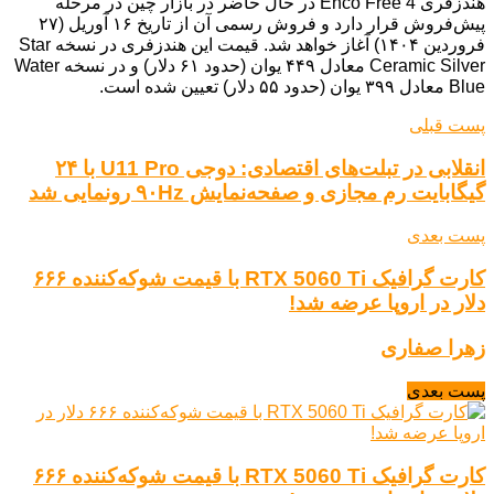
هندزفری Enco Free 4 در حال حاضر در بازار چین در مرحله
پیش‌فروش قرار دارد و فروش رسمی آن از تاریخ ۱۶ آوریل (۲۷
فروردین ۱۴۰۴) آغاز خواهد شد. قیمت این هندزفری در نسخه Star
Ceramic Silver معادل ۴۴۹ یوان (حدود ۶۱ دلار) و در نسخه Water
Blue معادل ۳۹۹ یوان (حدود ۵۵ دلار) تعیین شده است.
پست قبلی
انقلابی در تبلت‌های اقتصادی: دوجی U11 Pro با ۲۴
گیگابایت رم مجازی و صفحه‌نمایش ۹۰Hz رونمایی شد
پست بعدی
کارت گرافیک RTX 5060 Ti با قیمت شوکه‌کننده ۶۶۶
دلار در اروپا عرضه شد!
زهرا صفاری
پست بعدی
کارت گرافیک RTX 5060 Ti با قیمت شوکه‌کننده ۶۶۶