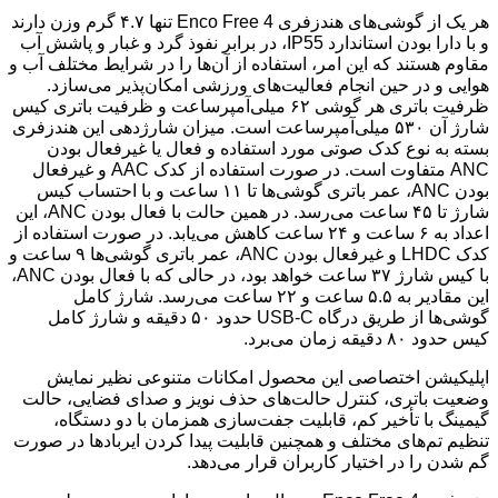
هر یک از گوشی‌های هندزفری Enco Free 4 تنها ۴.۷ گرم وزن دارند
و با دارا بودن استاندارد IP55، در برابر نفوذ گرد و غبار و پاشش آب
مقاوم هستند که این امر، استفاده از آن‌ها را در شرایط مختلف آب و
هوایی و در حین انجام فعالیت‌های ورزشی امکان‌پذیر می‌سازد.
ظرفیت باتری هر گوشی ۶۲ میلی‌آمپرساعت و ظرفیت باتری کیس
شارژ آن ۵۳۰ میلی‌آمپرساعت است. میزان شارژدهی این هندزفری
بسته به نوع کدک صوتی مورد استفاده و فعال یا غیرفعال بودن
ANC متفاوت است. در صورت استفاده از کدک AAC و غیرفعال
بودن ANC، عمر باتری گوشی‌ها تا ۱۱ ساعت و با احتساب کیس
شارژ تا ۴۵ ساعت می‌رسد. در همین حالت با فعال بودن ANC، این
اعداد به ۶ ساعت و ۲۴ ساعت کاهش می‌یابد. در صورت استفاده از
کدک LHDC و غیرفعال بودن ANC، عمر باتری گوشی‌ها ۹ ساعت و
با کیس شارژ ۳۷ ساعت خواهد بود، در حالی که با فعال بودن ANC،
این مقادیر به ۵.۵ ساعت و ۲۲ ساعت می‌رسد. شارژ کامل
گوشی‌ها از طریق درگاه USB-C حدود ۵۰ دقیقه و شارژ کامل
کیس حدود ۸۰ دقیقه زمان می‌برد.
اپلیکیشن اختصاصی این محصول امکانات متنوعی نظیر نمایش
وضعیت باتری، کنترل حالت‌های حذف نویز و صدای فضایی، حالت
گیمینگ با تأخیر کم، قابلیت جفت‌سازی همزمان با دو دستگاه،
تنظیم تم‌های مختلف و همچنین قابلیت پیدا کردن ایربادها در صورت
گم شدن را در اختیار کاربران قرار می‌دهد.