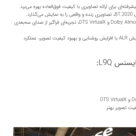
شرفته‌ای برای ارائه تصاویری با کیفیت فوق‌العاده بهره می‌برد.
صدا فراگیر: سیستم صوتی 6.2.2 کاناله با پشتیبانی از Dolby Atmos و DTS VirtualX، تجربه‌ای فراگیر از صدای سه‌بعدی
صفحه نمایش ALR بهبود یافته: نسل جدید صفحه نمایش ALR با افزایش روشنایی و بهبود کیفیت تصویر، عملکرد
نس L9Q: