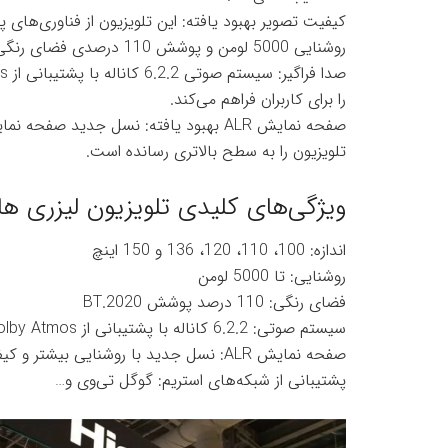
کیفیت تصویر بهبود یافته: این تلویزیون از فناوری‌های پی
روشنایی 5000 لومن و پوشش 110 درصدی فضای رنگی BT.2020، تصاویری زنده و واقعی را به نمایش می‌گذارد.
را برای کاربران فراهم می‌کند.
تلویزیون را به سطح بالاتری رسانده است.
ویژگی‌های کلیدی تلویزیون لیزری هایس
اندازه: 100، 110، 120، 136 و 150 اینچ
روشنایی: تا 5000 لومن
فضای رنگی: 110 درصد پوشش BT.2020
سیستم صوتی: 6.2.2 کاناله با پشتیبانی از Dolby Atmos و DTS VirtualX
صفحه نمایش ALR: نسل جدید با روشنایی بیشتر و کیفیت تصویر بهتر
پشتیبانی از شبکه‌های استریم: گوگل تی‌وی و…