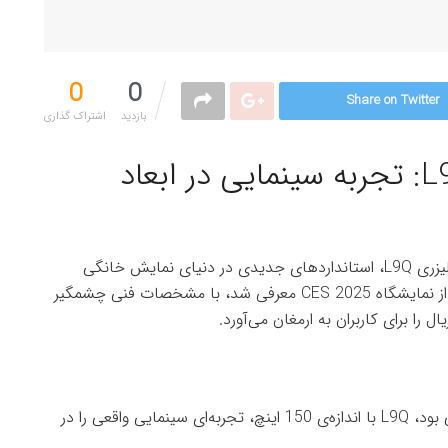
0
0
Share on Twitter
بازدید
اشتراک گذاری‌
تلویزیون لیزری هایسنس L9Q: تجربه سینمایی در ابعاد
:هایسنس با رونمایی از تلویزیون لیزری L9Q، استانداردهای جدیدی در دنیای نمایش خانگی
تعریف کرد. این تلویزیون غول‌پیکر 150 اینچی که پیش از نمایشگاه CES 2025 معرفی شد، با مشخصات فنی چشمگیر
ل را برای کاربران به ارمغان می‌آورد.
اندازه بزرگ‌تر: در مقایسه با مدل قبلی L9 که 120 اینچی بود، L9Q با اندازه‌ی 150 اینچ، تجربه‌ای سینمایی واقعی را در