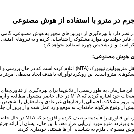
 جرم در مترو با استفاده از هوش مصنوعی
اره حمل و نقل متروپولیتن نیویورک (MTA) در نظر دارد با بهره‌گیری از دوربین‌های مجهز ب
 قادر خواهد بود موارد مشکوک را شناسایی کرده و به نیروهای امنیتی هش
اوری هوش مصنوعی:
در راستای افزایش سطح امنیت و رفاه حال مسافران، اداره حمل و نقل متروپو
وهای مترو است. این رویکرد نوآورانه با هدف ایجاد محیطی امن‌تر بر
 MTA، در جلسه اخیر کمیته ایمنی این سازمان، به طور رسمی از تلاش‌ها برای بهره‌گی
از جرم و رفتارهای مسئله‌ساز در محیط مترو خبر دادند. ایشان در توضیح
ه بروز مشکلات احتمالی یا رفتارهای غیرعادی و نامعقول را تشخیص داد
 پیش از وقوع هرگونه حادثه‌ای، به موقع وارد عمل شده و از بروز آن جلو
آقای کمپر با تاکید بر اهمیت روز
 و پرتردد مترو مورد ارزیابی قرار دهد. با این حال، ایشان از ارائه 
ه هوش مصنوعی ملزم به شناسایی آن‌ها هستند، خودداری کردند.