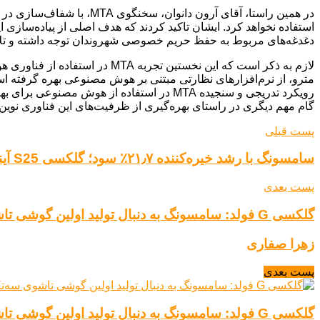
در همین راستا، آقای آرون
دغدغه‌های مربوط به حفظ حریم خصوصی شهروندان توجه داشته و تلاش 
مترو، از نرم‌افزارهای نظارتی مبتنی بر هوش مصنوعی بهره گرفته است
رویکرد تدریجی و سنجیده MTA در استفاده ا
گام مهم دیگری در راستای بهره‌گیری از ظرفیت‌های این فناوری نوین
پست قبلی
سامسونگ با رشد خیره‌کننده ۲۱٫۷٪ سود؛ گلکسی S25 آینده‌ای درخشان را نوید می‌دهد
پست بعدی
گلکسی G فولد: سامسونگ به دنبال تولید اولین گوشی تاشوی سه‌تکه جهان
زهرا صفاری
پست بعدی
گلکسی G فولد: سامسونگ به دنبال تولید اولین گوشی تاشوی سه‌تکه جهان