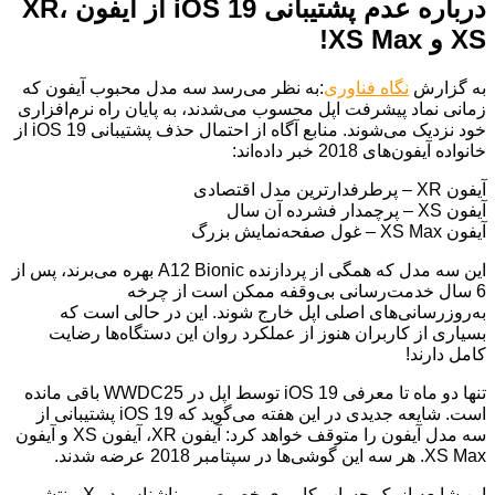
درباره عدم پشتیبانی iOS 19 از آیفون XR،
XS و XS Max!
به گزارش
نگاه فناوری
:به نظر می‌رسد سه مدل محبوب آیفون که
زمانی نماد پیشرفت اپل محسوب می‌شدند، به پایان راه نرم‌افزاری
خود نزدیک می‌شوند. منابع آگاه از احتمال حذف پشتیبانی iOS 19 از
خانواده آیفون‌های 2018 خبر داده‌اند:
آیفون XR – پرطرفدارترین مدل اقتصادی
آیفون XS – پرچمدار فشرده آن سال
آیفون XS Max – غول صفحه‌نمایش بزرگ
این سه مدل که همگی از پردازنده A12 Bionic بهره می‌برند، پس از
6 سال خدمت‌رسانی بی‌وقفه ممکن است از چرخه
به‌روزرسانی‌های اصلی اپل خارج شوند. این در حالی است که
بسیاری از کاربران هنوز از عملکرد روان این دستگاه‌ها رضایت
کامل دارند!
تنها دو ماه تا معرفی iOS 19 توسط اپل در WWDC25 باقی مانده
است. شایعه جدیدی در این هفته می‌گوید که iOS 19 پشتیبانی از
سه مدل آیفون را متوقف خواهد کرد: آیفون XR، آیفون XS و آیفون
XS Max. هر سه این گوشی‌ها در سپتامبر 2018 عرضه شدند.
این شایعه از یک حساب کاربری خصوصی و ناشناس در X منتشر