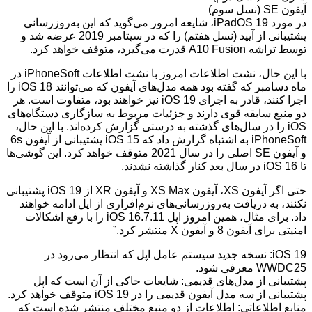
آیفون SE (نسل سوم)
در مورد iPadOS 19، شایعه امروز می‌گوید که این به‌روزرسانی
پشتیبانی از آیپد (نسل هفتم) را که در سپتامبر 2019 عرضه شد و
توسط تراشه A10 Fusion قدرت می‌گیرد، متوقف خواهد کرد.
با این حال، نشت اطلاعات امروز با نشت اطلاعات iPhoneSoft در
ماه دسامبر که گفته بود همه مدل‌های آیفون که می‌توانند iOS 18 را
اجرا کنند، قادر به اجرای iOS 19 نیز خواهند بود، متفاوت است. هر
دو منبع سابقه قوی دارند و جزئیات مربوط به سازگاری دستگاه‌های
iOS را در سال‌های گذشته به درستی گزارش کرده‌اند. با این حال،
iPhoneSoft به اشتباه گزارش داد که iOS 15 پشتیبانی از آیفون 6s
و آیفون SE اصلی را در سال 2021 متوقف خواهد کرد. این گوشی‌ها
تا iOS 16 در سال بعد کنار گذاشته نشدند.
حتی اگر آیفون XS، آیفون XS Max و آیفون XR از iOS 19 پشتیبانی
نکنند، به دریافت به‌روزرسانی‌های نرم‌افزاری از اپل ادامه خواهند
داد. برای مثال، همین امروز اپل iOS 16.7.11 را با رفع اشکالات
امنیتی برای آیفون 8 و آیفون X منتشر کرد.”
iOS 19: نسخه جدید سیستم عامل اپل که انتظار می‌رود در
WWDC25 معرفی شود.
پشتیبانی از مدل‌های قدیمی: شایعات حاکی از آن است که اپل
پشتیبانی از سه مدل آیفون قدیمی را در iOS 19 متوقف خواهد کرد.
منابع اطلاعاتی: اطلاعات از دو منبع مختلف منتشر شده است که