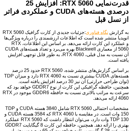
قدرت‌نمایی RTX 5060: افزایش 25
درصدی هسته‌های CUDA و عملکردی فراتر
از نسل قبل
به گزارش
نگاه فناوری
:جزئیات جدیدی از کارت گرافیک RTX 5060
انویدیا منتشر شده است که اطلاعات ارزشمندی را درباره ویژگی‌ها
و عملکرد این کارت ارائه می‌دهد. بر اساس این اطلاعات، RTX
5060 از معماری Blackwell بهره می‌برد و تعداد هسته‌های CUDA
آن نسبت به مدل قبلی، RTX 4060، به طور قابل توجهی افزایش
یافته است.
بر اساس گزارش‌های منتشر شده، RTX 5060 حدود 25 درصد
هسته‌های CUDA بیشتری نسبت به RTX 4060 دارد و میزان TDP
(توان طراحی حرارتی) آن نیز 30 درصد افزایش یافته است.
همچنین، حافظه گرافیکی این کارت از نوع GDDR7 خواهد بود که
سرعت به مراتب بالاتری نسبت به حافظه GDDR6 موجود در RTX
4060 ارائه می‌دهد.
مشخصات احتمالی RTX 5060 شامل 3840 هسته CUDA و TDP
150 وات است. در مقایسه با RTX 4060 که 3584 هسته CUDA و
TDP 130 وات دارد، می‌توان انتظار داشت که RTX 5060 عملکرد
بهتری را ارائه دهد. همچنین، حافظه این کارت 8 گیگابایت GDDR7
با سرعت 28 گیگابیت بر ثانیه خواهد بود که 65 درصد سریع‌تر از