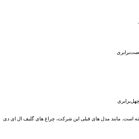
ینگ فون 3a افقی، و لنزهای ناتینگ فون 3a پرو به شکل دایره ای قرار گرفته است. مانند مدل های قبلی این شرکت، چراغ های گلیف ال ای دی