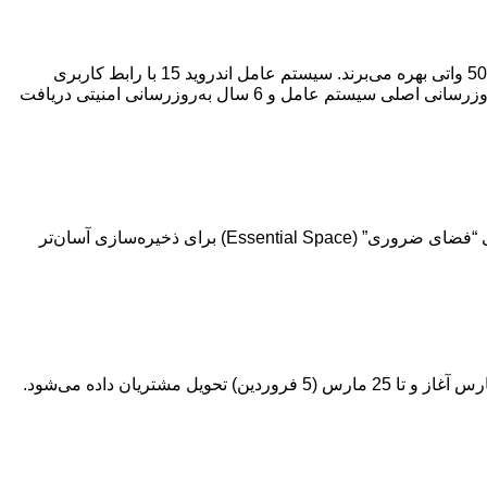
هر دو گوشی با 12 گیگابایت رم و 256 گیگابایت حافظه داخلی عرضه می‌شوند و از باتری 5000 میلی‌آمپر ساعتی با پشتیبانی از شارژ سریع 50 واتی بهره می‌برند. سیستم عامل اندروید 15 با رابط کاربری
Nothing OS 3.1 نیز به صورت پیش فرض بر روی این گوشی‌ها نصب شده است. شرکت ناتینگ وعده داده است که این گوشی‌ها 3 سال به‌روزرسانی اصلی سیستم عامل و 6 سال به‌روزرسانی امنیتی دریافت
شرکت ناتینگ، رابط کاربری Nothing OS 3.1 را با ارتقا هایی در برنامه های گالری، دوربین و هوا شناسی معرفی کرده است. همچنین ویژگی “فضای ضروری” (Essential Space) برای ذخیره‌سازی آسان‌تر