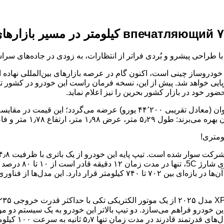
وآورانه از سوی این خودروساز چینی است، اکنون گام در عرصه بازارهای بین‌الم
میلادی وارد بازار کشورهای اروپایی خواهد شد. پیش از این، نسخه فرمان راست این خو
مدل ۲۰۲۵ مینی‌ون XPeng X9 در بازار چین با قیمت پایه ۳۵۹٬۸۰۰ یوان (معادل ت
۱٫ متر و فاصله بین دو محور ۳٫۱۶ متر.
کیلومتر با یک بار 