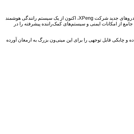
مهم‌ترین تغییر اعمال شده در مدل ۲۰۲۵ مینی‌ون XPeng X9، حذف سیستم لیدار (LiDAR) می‌باشد. این خودروی برقی نیز همانند سایر خودروهای جدید شرکت XPeng، اکنون از یک سیستم رانندگی هوشمند
به صورت استاندارد به سیستم Turing AI ADAS مجهز شده‌اند که مجموعه‌ای جامع از امکانات ایمنی و سیستم‌های کمک‌راننده پیشرفته را در
خ‌های عقب به مدل جدید XPeng X9 اضافه شده است که شعاع گردش این خودرو را به ۵٫۴ متر کاهش داده و چابکی قابل توجهی را برای این مینی‌ون بزرگ به ارمغان آورده