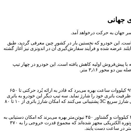
للی نهاده است. این خودرو که نخستین بار در کشور چین معرفی گردید، طبق
درو در کشور تایلند عرضه شده و فرآیند سفارش‌گیری آن در اندونزی نیز آغاز گشته
قریبی ۴۴٬۲۰۰ یورو) عرضه می‌گردد؛ این قیمت در مقایسه با پیش‌فروش اولیه کاهش یافته است. این خودرو در چهار تیپ
مینی‌ون الکتریکی XPeng X9 بر روی پلتفرم پیشرفته ۸۰۰ ولتی این شرکت سوار شده است. تیپ پایه این خودرو از یک باتری با ظرفیت ۹۴٫۸ کیلووات ساعت بهره می‌برد که قادر به ارائه بُرد حرکتی تا ۶۵۰
شارژ کامل می‌باشد. این نسخه با بهره‌مندی از فناوری شارژ 5C، تنها در مدت زمان ۱۲ دقیقه قادر است از ۱۰ تا ۸۰ درصد ظرفیت باتری خود را شارژ نماید. سه تیپ دیگر این خودرو به باتری
بزرگ‌تری با ظرفیت ۱۰۵ کیلووات ساعت مجهز شده‌اند و بُرد حرکتی آن‌ها در بازه‌ای بین ۷۰۲ تا ۷۴۰ کیلومتر قرار دارد. این مدل‌ها از فناوری شارژ سریع 3C پشتیبانی می‌کنند که امکان شارژ باتری از ۱۰ تا ۸۰
بر اساس اعلام رسمی شرکت XPeng، دو تیپ پایه مینی‌ون XPeng X9 مدل ۲۰۲۵ از یک موتور الکتریکی تکی با حداکثر قدرت خروجی ۲۳۵ کیلووات و گشتاور ۴۵۰ نیوتن‌متر بهره می‌برند که امکان دستیابی به
شتاب صفر تا صد کیلومتر در ساعت را در مدت زمان ۷٫۷ ثانیه برای این خودرو فراهم می‌سازد. دو تیپ بالاتر این خودرو به یک سیستم دو موتوره الکتریکی مجهز شده‌اند که مجموع قدرت خروجی را به ۳۷۰