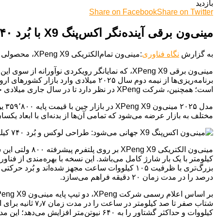
بازدید
Share on Facebook
Share on Twitter
مینی‌ون برقی آینده‌نگر اکس‌پنگ X9 با بُرد впечатляющий ۷۴۰ کیلومتر در مسیر بازارهای جهانی
به گزارش
نگاه فناوری
:مینی‌ون تمام‌الکتریکی XPeng X9، محصولی با طراحی پیشرو و بُردی فراتر از انتظارات، به زودی در جاده‌های سراسر جهان به حرکت درخواهد آمد.
مینی‌ون برقی XPeng X9، که نمایانگر رویکردی ن
برنامه‌ریزی‌ها از نیمه دوم سال ۲۰۲۵ 
است؛ همچنین، شرکت XPeng در نظر دارد تا در سال جاری میلادی حضور خود در بازار کشور بحرین را نیز اعلام نماید.
مختلف به بازار عرضه می‌شود که تمامی آن‌ها از بدنه‌ای با ابعاد یکسان بهره می‌برند: طول ۵٫۲۹ متر، عرض ۱٫۹۸ متر، ارتفاع ۷۸
درصد را در مدت زمان ۲۰ دقیقه فراهم می‌سازد.
کیلووات و حداکثر گشتاور را به ۶۴۰ نیوتن‌متر افزایش می‌دهد؛ این مدل‌های قدرتمند قادرند در مدت زمان تنها ۵٫۷ ثانیه به سرعت ۱۰۰ کیلومتر در ساعت دست یابند.