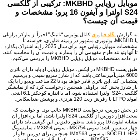
موبایل رؤیایی MKBHD: ترکیبی از گلکسی
S24 اولترا و آیفون 16 پرو؛ مشخصات و
قیمت آن چیست؟
به گزارش
نگاه فناوری
:کانال یوتیوبی “ناتینگ” اخیراً از مارکز براونلی
یا MKBHD، یوتیوبری مشهور در زمینه فناوری، خواسته تا
مشخصات موبایل رؤیایی خود برای سال 2025 را به اشتراک بگذارد
تا آنها بتوانند طرح مفهومی آن را بسازند و قیمت آن را محاسبه کنند.
در ادامه مشخصات موبایل رؤیایی MKBHD را بررسی می‌کنیم.
طبق پست MKBHD در ایکس، موبایل رؤیایی او باید دارای باتری
6000 میلی‌آمپرساعتی باشد که از شارژ سریع سیمی و بی‌سیم
پشتیبانی کند. این باتری قادر خواهد بود تا 22 ساعت ویدیو را با یک
بار شارژ پخش کند. براونلی همچنین درخواست کرد که از نمایشگر
گلکسی S24 اولترا استفاده شود، اما با اندازه کوچکتر 6.1 اینچی
امولد LTPO با رفرش ریت 120 هرتزی و پوشش ضدانعکاس.
در بخش دوربین، درخواست MKBHD جالب بود. او خواست که
سخت‌افزار دوربین از گلکسی S24 اولترا باشد، اما نرم‌افزار آن
مشابه آیفون 16 پرو باشد. به‌طور دقیق‌تر، این گوشی باید دارای
چهار سنسور باشد: سونی IMX754، سونی IMX854، سامسونگ
ISOCELL HP2 و سونی IMX563. همچنین برای دوربین جلو از
سنسور سونی IMX585 موجود در پیکسل 9 استفاده خواهد شد.