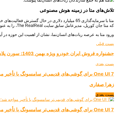
تلاش‌های متا در زمینه هوش مصنوعی
متا با سرمایه‌گذاری 65 میلیارد دلاری در حال گ
که متا جان کوریل، مدیرعامل سابق سایت The RealReal، را به عنوان معاون فروشگاه‌های خود منصوب کرده است. کاربران در سایت The RealReal می‌توانند اقلام لوکس را خرید و فروش کنند.
ورود متا به عرصه ربات‌های انسان‌نما، نشان از اهمیت این حوزه در آینده
پست قبلی
جشنواره فروش ایران خودرو ویژه بهمن 1403: سورن پلاس و دنا پلاس در دسترس هستند.
پست بعدی
One UI 7 برای گوشی‌های قدیمی‌تر سامسونگ با تأخیر مواجه شد؛ احتمال حذف One UI 7.1
زهرا صفاری
پست بعدی
One UI 7 برای گوشی‌های قدیمی‌تر سامسونگ با تأخیر مواجه شد؛ احتمال حذف One UI 7.1