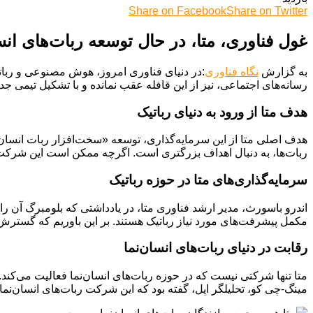
Share on Facebook
Share on Twitter
غول فناوری، متا، در حال توسعه ربات‌های ان
به گزارش
نگاه فناوری
:در دنیای فناوری امروز، هوش مصنوعی و ربات
رسانه‌های اجتماعی، نیز از این قافله عقب نمانده و با تشکیل تیمی جدید در بخش Reality Labs، رسماً وارد عرصه طراحی و توسعه ربات‌ه
هدف متا از ورود به دنیای رباتیک
هدف اصلی متا از این سرمایه‌گذاری، توسعه «سخت‌افزار ربات انسان‌
ربات‌ها، به دنبال اهداف بزرگتری است. اگرچه ممکن است این شرکت در ابتدا رباتی با برند خ
سرمایه‌گذاری‌های متا در حوزه رباتیک
مکمل پیشرفت‌های مورد نیاز رباتیک هستند. بر این باوریم که گسترش پورتفولیوی ما در این زمینه به ارزش eta AI
رقابت در دنیای ربات‌های انسان‌نما
متا تنها شرکتی نیست که در حوزه ربات‌های انسان‌نما فعالیت می‌کند. تس
مینگ-چی کو، تحلیلگر اپل، گفته بود که این شرکت ربات‌های انسان‌نما و 