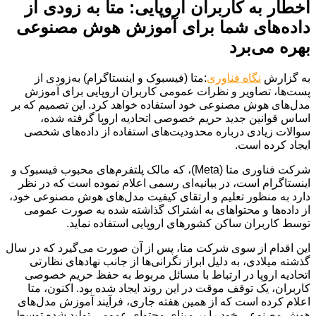
اخطار به کاربران اروپایی: متا به زودی از
داده‌های شما برای آموزش هوش مصنوعی
بهره می‌برد
به گزارش
نگاه فناوری
:متا (فیسبوک و اینستاگرام) به‌زودی از
پست‌ها، تصاویر و نظرات عمومی کاربران اروپایی برای آموزش
مدل‌های هوش مصنوعی خود استفاده خواهد کرد. این تصمیم که بر
اساس قوانین جدید حریم خصوصی اتحادیه اروپا گرفته شده،
سوالات زیادی درباره محدودیت‌های استفاده از داده‌های شخصی
ایجاد کرده است.
شرکت فناوری متا (Meta)، که مالک پلتفرم‌های محبوب فیسبوک و
اینستاگرام است، در بیانیه‌ای رسمی اعلام نموده است که در نظر
دارد به منظور تعلیم و ارتقای کیفیت مدل‌های هوش مصنوعی خود،
از داده‌ها و محتواهای به اشتراک گذاشته شده به صورت عمومی
توسط کاربران ساکن کشورهای اروپایی استفاده نماید.
این اقدام از سوی شرکت متا، پس از آن صورت می‌گیرد که در سال
گذشته میلادی، به دلیل ابراز نگرانی‌ها از جانب نهادهای نظارتی
اتحادیه اروپا در ارتباط با مسائل مربوط به حفظ حریم خصوصی
کاربران، یک توقف موقت در این روند ایجاد شده بود. اکنون، متا
اعلام کرده است که از همین هفته جاری، فرآیند آموزش مدل‌های
هوش مصنوعی خود را بر مبنای محتوای عمومی تولید شده توسط