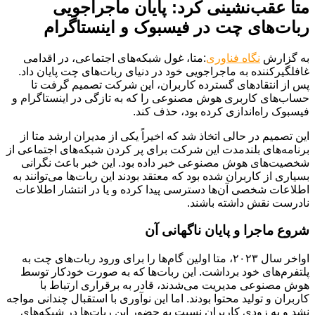
متا عقب‌نشینی کرد: پایان ماجراجویی
ربات‌های چت در فیسبوک و اینستاگرام
به گزارش
نگاه فناوری
:متا، غول شبکه‌های اجتماعی، در اقدامی
غافلگیرکننده به ماجراجویی خود در دنیای ربات‌های چت پایان داد.
پس از انتقادهای گسترده کاربران، این شرکت تصمیم گرفت تا
حساب‌های کاربری هوش مصنوعی را که به تازگی در اینستاگرام و
فیسبوک راه‌اندازی کرده بود، حذف کند.
این تصمیم در حالی اتخاذ شد که اخیراً یکی از مدیران ارشد متا از
برنامه‌های بلندمدت این شرکت برای پر کردن شبکه‌های اجتماعی از
شخصیت‌های هوش مصنوعی خبر داده بود. این خبر باعث نگرانی
بسیاری از کاربران شده بود که معتقد بودند این ربات‌ها می‌توانند به
اطلاعات شخصی آن‌ها دسترسی پیدا کرده و یا در انتشار اطلاعات
نادرست نقش داشته باشند.
شروع ماجرا و پایان ناگهانی آن
اواخر سال ۲۰۲۳، متا اولین گام‌ها را برای ورود ربات‌های چت به
پلتفرم‌های خود برداشت. این ربات‌ها که به صورت خودکار توسط
هوش مصنوعی مدیریت می‌شدند، قادر به برقراری ارتباط با
کاربران و تولید محتوا بودند. اما این نوآوری با استقبال چندانی مواجه
نشد و به زودی کاربران نسبت به حضور این ربات‌ها در شبکه‌های