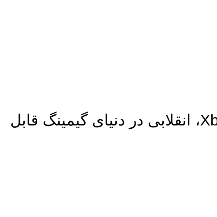
مایکروسافت و ایسوس با معرفی کنسول‌های دستی ROG Ally و Xbox، انقلابی در دنیای گیمینگ قابل