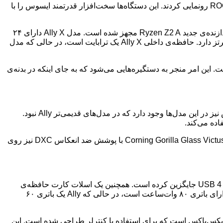
:مایکروسافت و ایسوس از سری جدید کنسول‌های دستی ROG Xbox Ally شامل ROG Xbox Ally X و ROG Xbox Ally رونمایی کردند. این دستگاه‌ها سخت‌افزار قدرتمند ایسوس را با
در بخش سخت‌افزار، ROG Xbox Ally X جدید از پردازنده‌ی AMD Ryzen Z2 Extreme استفاده می‌کند، در حالی که ROG Xbox Ally به پردازنده‌ی جدید Ryzen Z2 A مجهز شده است. مدل Ally X دارای ۲۴
گیگابایت حافظه‌ی LPDDR5X با فرکانس ۸۰۰۰ مگاهرتز است، در حالی که Ally ۱۶ گیگابایت حافظه‌ی LPDDR5X با فرکانس ۶۴۰۰ مگاهرتز دارد. حافظه‌ی داخلی Ally X یک ترابایت است، در حالی که مدل
ین امر منجر به دستگیره‌هایی می‌شود که به جای اینکه در بدنه‌ی
در قسمت جلویی، کنترل‌ها مشابه مدل‌های قبلی Ally هستند که خود طرح کنترلر ایکس‌باکس را الهام گرفته‌اند. یک دکمه‌ی جدید ایکس‌باکس نیز در این مدل‌ها وجود دارد که در مدل‌های قدیمی‌تر Ally نبود.
هر دو مدل دارای یک صفحه‌نمایش LCD هفت اینچی ۱۰۸۰p با نرخ تازه‌سازی ۱۲۰ هرتز و پشتیبانی از FreeSync Premium هستند. محافظ Corning Gorilla Glass Victus با پوشش ضد انعکاس DXC نیز روی
هر دو مدل دارای دو پورت USB-C هستند، اما در حالی که هر دو پورت در Ally از USB 3.2 Gen 2 پشتیبانی می‌کنند، Ally X یکی از آنها را با USB 4 جایگزین کرده است. همچنین یک اسلات کارت حافظه‌ی
microSD با پشتیبانی از UHS-II و یک جک هدفون وجود دارد. هر دو مدل همچنین از Wi-Fi 6E با بلوتوث 5.4 بهره می‌برند. در نهایت، Ally X دارای باتری ۸۰ وات‌ساعت است، در حالی که Ally یک باتری ۶۰
ی تمام‌صفحه‌ی جدید ایکس‌باکس است که برای استفاده با کنترلر طراحی شده است. این