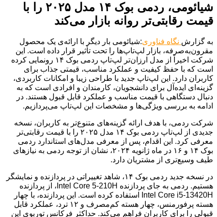
شیائومی، ردمی بوک ۱۴ مدل ۲۰۲۵ را با
قیمت رقابتی‌تر روانه بازار می‌کند
به گزارش
نگاه فناوری
:شیائومی بار دیگر با ارائه‌ی یک محصول
مقرون‌به‌صرفه، بازار لپ‌تاپ‌ها را تحت تأثیر قرار داده است. این
شرکت اخیراً از مدل ارزان‌تر لپ‌تاپ ردمی بوک ۱۴ رونمایی کرده
است که با حفظ کیفیت و عملکرد مناسب، قیمتی جذاب برای
کاربران دارد. این لپ‌تاپ جدید با طراحی زیبا و امکانات کاربردی،
گزینه‌ای ایده‌آل برای دانشجویان، کارمندان و افرادی است که به
دنبال دستگاهی با قیمت مناسب و عملکرد قابل قبول هستند. در
ادامه به بررسی ویژگی‌ها و مشخصات این لپ‌تاپ می‌پردازیم.
شرکت ردمی، با هدف ارائه گزینه‌های متنوع‌تر به کاربران، نسخه
جدیدی از لپ‌تاپ ردمی بوک ۱۴ مدل ۲۰۲۵ را با قیمت رقابتی‌تر
معرفی کرد. این اقدام، پس از معرفی مدل‌های استاندارد ردمی
بوک ۱۴ و ۱۶ در ماه ژانویه ۲۰۲۴، نشان از توجه ردمی به نیازهای
طیف وسیع‌تری از مشتریان دارد.
در نسخه جدید ردمی بوک ۱۴، شاهد تغییراتی در پردازنده و نمایشگر
هستیم. ردمی به جای پردازنده Intel Core 5-210H، از پردازنده
Intel Core i5-13420H استفاده کرده است. این پردازنده، با چهار
هسته پرفورمنس، چهار هسته کم‌مصرف و ۱۲ ترد، عملکرد قابل
قبولی را برای کاربران فراهم می‌کند. حداکثر فرکانس توربوی این