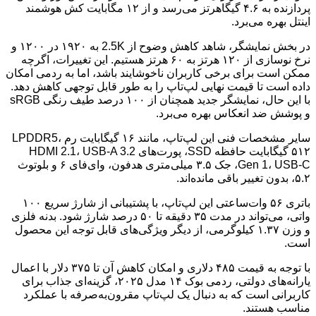
پردازنده به ۴.۶ گیگاهرتز می‌رسد و از ۱۲ مگابایت کش هوشمند
اینتل بهره می‌برد.
در بخش نمایشگر، شاهد کاهش وضوح از 2.5K به ۱۹۲۰ در ۱۲۰۰ و
نرخ نوسازی از ۱۲۰ هرتز به ۶۰ هرتز هستیم. این تغییرات، اگرچه
ممکن است برای برخی کاربران ناخوشایند باشد، اما به ردمی امکان
داده است تا قیمت نهایی لپ‌تاپ را به طور قابل توجهی کاهش دهد.
با این حال، نمایشگر جدید همچنان از ۱۰۰ درصد طیف رنگی sRGB
و پوشش ضد انعکاس بهره می‌برد.
سایر مشخصات فنی این لپ‌تاپ، مانند ۱۶ گیگابایت رم LPDDR5،
۵۱۲ گیگابایت حافظه SSD، پورت‌های HDMI 2.1، USB-A 3.2
Gen 1، USB-C، جک ۳.۵ میلی‌متری هدفون، وای‌فای ۶ و بلوتوث
۵.۲، بدون تغییر باقی مانده‌اند.
باتری ۵۶ وات‌ساعتی این لپ‌تاپ، با پشتیبانی از شارژ سریع ۱۰۰
واتی، می‌تواند در مدت ۳۵ دقیقه تا ۵۰ درصد شارژ شود. بدنه فلزی
و وزن ۱.۳۷ کیلوگرمی، از دیگر ویژگی‌های قابل توجه این محصول
است.
با توجه به قیمت ۴۸۵ دلاری و امکان کاهش آن تا ۳۷۵ دلار با اعمال
یارانه‌های دولتی، ردمی بوک ۱۴ مدل ۲۰۲۵، گزینه‌ای جذاب برای
کاربرانی است که به دنبال یک لپ‌تاپ مقرون‌به‌صرفه با عملکرد
مناسب هستند.