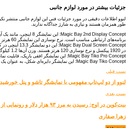
جزئیات بیشتر در مورد لوازم جانبی
لنوو اطلاعات دقیقی در مورد جزئیات فنی این لوازم جانبی منتشر نکر
طور همزمان هستند و نیازی به شارژ جداگانه ندارند.
برنامه‌های ارتباطی مناسب است. نرخ نوسازی این نمایشگر 60 هرتز و وضوح آن 1920 در 1200 پیکسل است.
در 1920 پیکسل و نرخ نوسازی 120 هرتز هستند. وزن آن‌ها 1.2 کیلوگرم است که تقریباً برابر با وزن یک مک‌بوک ایر 13 اینچی است.
Magic Bay Tiko Pro Concept: این نمایشگر افقی باریک، قابلیت نمایش ویجت‌ها را دارد و می‌تواند در سخنرانی‌های مجازی به عنوان تله‌پرامپتر مورد استفاده قرار گیرد.
Magic Bay Tiko Concept: این نمایشگر دایره‌ای شکل، به عنوان یک «همراه تعاملی عاطفی هوش مصنوعی» معرفی شده است و به کاربران کمک می‌کند در طول روز کاری خود متمرکز باقی بمانند.
پست قبلی
لنوو از دو لپ‌تاپ مفهومی با نمایشگر تاشو و پنل خورشید
پست بعدی
بیت‌کوین در اوج: رسیدن به مرز ۹۳ هزار دلار و رونمایی از ذخایر رمزارزی آمریکا
زهرا صفاری
پست بعدی