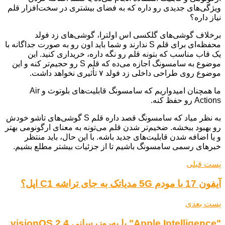
ویژگی‌های جدیدی رو داره که به فضای بیشتری در سخت‌افزار قلم
نیاز داره؟
برخلاف گوشی‌های گلکسی اس اولترا، گوشی‌های زد فولد
محفظه‌ای برای قلم S ندارند و شما باید اون رو به صورت جداگانه با
یک قاب مناسب که بتونه قلم رو نگه داره، خریداری کنید. این
موضوع به سامسونگ اجازه می‌ده که قلم S رو حجیم‌تر کنه و این
موضوع روی طراحی داخلی زد فولد ۷ تأثیری نخواهد داشت.
ما همچنان امیدواریم که سامسونگ قابلیت‌های بلوتوث و Air
Actions رو حفظ کنه.
به نظر میاد که سامسونگ قصد داره قلم S گوشی‌های تاشو خودش
رو بهبود ببخشه. ضخیم‌تر شدن قلم می‌تونه به معنای ارگونومی بهتر
و یا اضافه شدن قابلیت‌های جدید باشه. با این حال، باید منتظر
خبرهای رسمی سامسونگ باشیم تا از جزئیات بیشتر مطلع بشیم.
پست قبلی
آیفون 17 با مودم 5G مدیاتک به جای تراشه C1 اپل؟
پست بعدی
"Apple Intelligence" با به‌روزرسانی visionOS 2.4