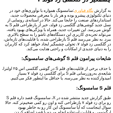
به گزارش
نگاه فناوری
:سامسونگ همواره با نوآوری‌های خود در
دنیای تکنولوژی پیشرو بوده و هر بار با معرفی محصولات جدید،
استانداردهای صنعت را جابجا می‌کند. حالا در آستانه‌ی رونمایی از
نسل جدید گوشی‌های گلکسی زد فولد، خبر از بازطراحی قلم S به
گوش می‌رسد. این تغییرات جدید، همراه با ویژگی‌های بهبود یافته،
می‌تواند تجربه‌ی کاربری این دستگاه‌های تاشو را به سطح بالاتری
ببرد. به نظر می‌رسد قلم S بازطراحی شده، با قابلیت‌های تازه‌اش،
در گلکسی زد فولد ۷، تحولی چشمگیر ایجاد خواهد کرد که کاربران
را به دنیای جدیدی از امکانات و راحتی هدایت می‌کند.
شایعات پیرامون قلم S گوشی‌های سامسونگ:
با حذف برخی از قابلیت‌های قلم S در گوشی گلکسی اس ۲۵ اولترا،
شایعه‌ی به‌روزرسانی قلم S برای گلکسی زد فولد ۷ بسیار
امیدوارکننده به نظر می‌رسه. یا حداقل ما اینطور فکر می‌کنیم.
قلم S سامسونگ:
طبق گزارش جدید منتشر شده در X، سامسونگ قصد داره قلم S
رو برای زد فولد ۷ بازطراحی کنه و اون رو کمی ضخیم‌تر کنه. حالا
سوال اینجاست که آیا سامسونگ این کار رو به خاطر بهبود
ارگونومی و قابلیت استفاده انجام می‌ده یا قصد اضافه کردن